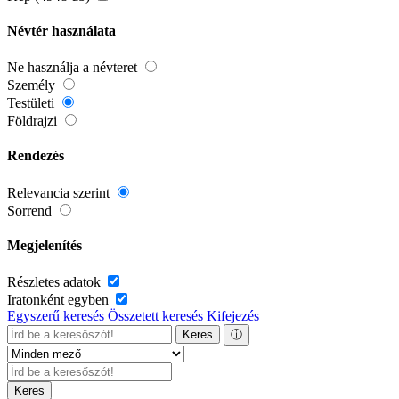
Névtér használata
Ne használja a névteret
Személy
Testületi
Földrajzi
Rendezés
Relevancia szerint
Sorrend
Megjelenítés
Részletes adatok
Iratonként egyben
Egyszerű keresés
Összetett keresés
Kifejezés
Keres
ⓘ
Keres