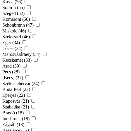
Kassa (56)
Sopron (55)
Szeged (52)
Komárom (50)
Schönbrunn (47)
Miskolc (46)
Szekszárd (46)
Eger (34)
Lőcse (34)
Marosvásárhely (34)
Kecskemét (33)
Arad (30)
Pécs (28)
[Bécs] (27)
Székesfehérvár (24)
Buda-Pest (22)
Eperjes (22)
Kaposvár (21)
Szabadka (21)
Brassó (18)
Innsbruck (18)
Zágráb (18)
Beszterce (17)