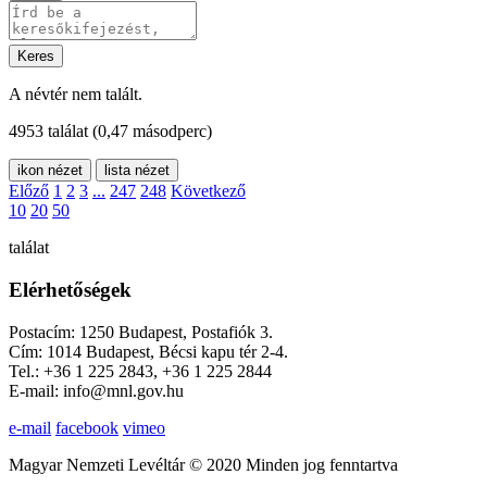
Keres
A névtér nem talált.
4953 találat
(0,47 másodperc)
ikon nézet
lista nézet
Előző
1
2
3
...
247
248
Következő
10
20
50
találat
Elérhetőségek
Postacím: 1250 Budapest, Postafiók 3.
Cím: 1014 Budapest, Bécsi kapu tér 2-4.
Tel.: +36 1 225 2843, +36 1 225 2844
E-mail: info@mnl.gov.hu
e-mail
facebook
vimeo
Magyar Nemzeti Levéltár © 2020 Minden jog fenntartva