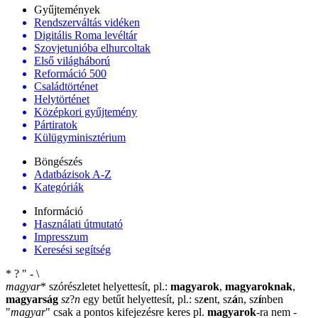
Gyűjtemények
Rendszerváltás vidéken
Digitális Roma levéltár
Szovjetunióba elhurcoltak
Első világháború
Reformáció 500
Családtörténet
Helytörténet
Középkori gyűjtemény
Pártiratok
Külügyminisztérium
Böngészés
Adatbázisok A-Z
Kategóriák
Információ
Használati útmutató
Impresszum
Keresési segítség
*
?
"
-
\
magyar
*
szórészletet helyettesít, pl.:
magyarok
,
magyaroknak
,
magyarság
sz
?
n
egy betűt helyettesít, pl.: sz
e
nt, sz
á
n, sz
í
nben
"
magyar
"
csak a pontos kifejezésre keres pl.
magyarok
-ra nem
-