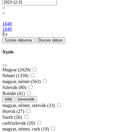
>
<
1848
1849
Év
Szűrés dátumra
Összes dátum
Nyelv
Magyar (2629)
Német (1359)
magyar, német (563)
Szlovák (80)
Román (41)
több
kevesebb
magyar, német, szlovák (33)
Horvát (27)
Szerb (26)
cseh/szlovák (20)
magyar, német, cseh (19)