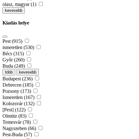
olasz, magyar (1)
kevesebb
Kiadás helye
Pest (915)
ismeretlen (530)
Bécs (315)
Győr (260)
Buda (249)
több
kevesebb
Budapest (236)
Debrecen (185)
Pozsony (173)
Ismeretlen (167)
Kolozsvár (132)
[Pest] (122)
Olmütz (83)
Temesvár (78)
Nagyszeben (66)
Pest-Buda (57)