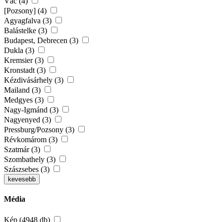
Vác (4)
[Pozsony] (4)
Agyagfalva (3)
Balástelke (3)
Budapest, Debrecen (3)
Dukla (3)
Kremsier (3)
Kronstadt (3)
Kézdivásárhely (3)
Mailand (3)
Medgyes (3)
Nagy-Igmánd (3)
Nagyenyed (3)
Pressburg/Pozsony (3)
Révkomárom (3)
Szatmár (3)
Szombathely (3)
Szászsebes (3)
kevesebb
Média
Kép (4948 db)