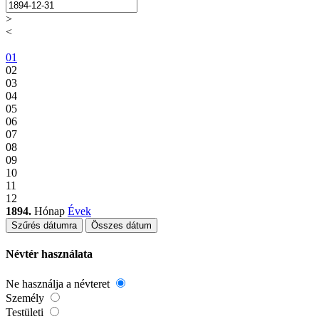
>
<
01
02
03
04
05
06
07
08
09
10
11
12
1894.
Hónap
Évek
Szűrés dátumra
Összes dátum
Névtér használata
Ne használja a névteret
Személy
Testületi