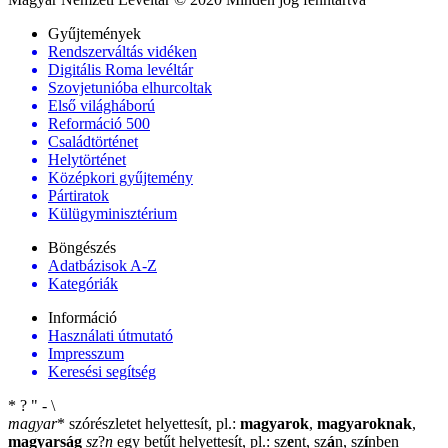
Gyűjtemények
Rendszerváltás vidéken
Digitális Roma levéltár
Szovjetunióba elhurcoltak
Első világháború
Reformáció 500
Családtörténet
Helytörténet
Középkori gyűjtemény
Pártiratok
Külügyminisztérium
Böngészés
Adatbázisok A-Z
Kategóriák
Információ
Használati útmutató
Impresszum
Keresési segítség
*
?
"
-
\
magyar
*
szórészletet helyettesít, pl.:
magyarok
,
magyaroknak
,
magyarság
sz
?
n
egy betűt helyettesít, pl.: sz
e
nt, sz
á
n, sz
í
nben