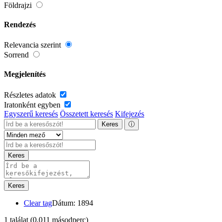
Földrajzi
Rendezés
Relevancia szerint
Sorrend
Megjelenítés
Részletes adatok
Iratonként egyben
Egyszerű keresés
Összetett keresés
Kifejezés
Keres
ⓘ
Keres
Keres
Clear tag
Dátum: 1894
1 találat
(0,011 másodperc)