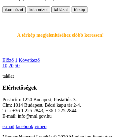
ikon nézet
lista nézet
táblázat
térkép
A térkép megjelenítéséhez elöbb keressen!
Előző
1
Következő
10
20
50
találat
Elérhetőségek
Postacím: 1250 Budapest, Postafiók 3.
Cím: 1014 Budapest, Bécsi kapu tér 2-4.
Tel.: +36 1 225 2843, +36 1 225 2844
E-mail: info@mnl.gov.hu
e-mail
facebook
vimeo
Magyar Nemzeti Levéltár © 2020 Minden jog fenntartva