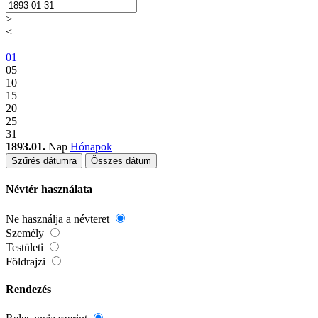
>
<
01
05
10
15
20
25
31
1893.01.
Nap
Hónapok
Szűrés dátumra
Összes dátum
Névtér használata
Ne használja a névteret
Személy
Testületi
Földrajzi
Rendezés