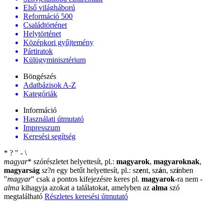
Első világháború
Reformáció 500
Családtörténet
Helytörténet
Középkori gyűjtemény
Pártiratok
Külügyminisztérium
Böngészés
Adatbázisok A-Z
Kategóriák
Információ
Használati útmutató
Impresszum
Keresési segítség
*
?
"
-
\
magyar
*
szórészletet helyettesít, pl.:
magyarok
,
magyaroknak
,
magyarság
sz
?
n
egy betűt helyettesít, pl.: sz
e
nt, sz
á
n, sz
í
nben
"
magyar
"
csak a pontos kifejezésre keres pl.
magyarok
-ra nem
-
alma
kihagyja azokat a találatokat, amelyben az
alma
szó
megtalálható
Részletes keresési útmutató