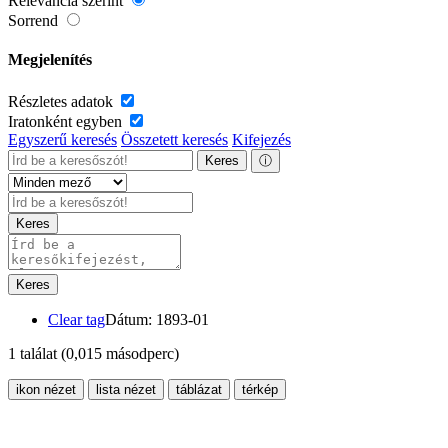
Relevancia szerint
Sorrend
Megjelenítés
Részletes adatok
Iratonként egyben
Egyszerű keresés
Összetett keresés
Kifejezés
Keres
ⓘ
Keres
Keres
Clear tag
Dátum: 1893-01
1 találat
(0,015 másodperc)
ikon nézet
lista nézet
táblázat
térkép