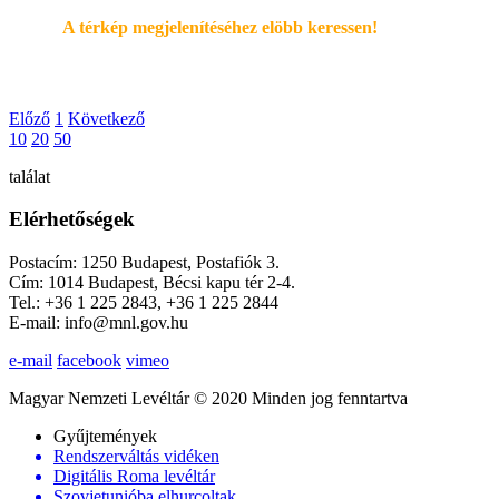
A térkép megjelenítéséhez elöbb keressen!
Előző
1
Következő
10
20
50
találat
Elérhetőségek
Postacím: 1250 Budapest, Postafiók 3.
Cím: 1014 Budapest, Bécsi kapu tér 2-4.
Tel.: +36 1 225 2843, +36 1 225 2844
E-mail: info@mnl.gov.hu
e-mail
facebook
vimeo
Magyar Nemzeti Levéltár © 2020 Minden jog fenntartva
Gyűjtemények
Rendszerváltás vidéken
Digitális Roma levéltár
Szovjetunióba elhurcoltak