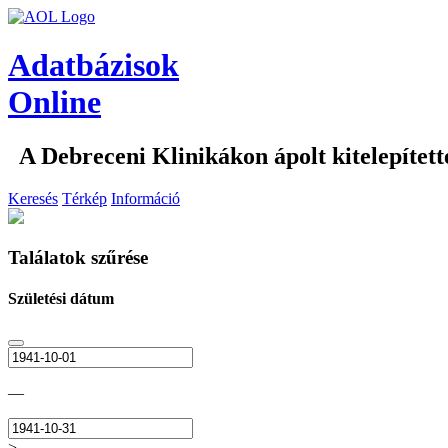
Adatbázisok
Online
A Debreceni Klinikákon ápolt kitelepítet
Keresés
Térkép
Információ
Találatok szűrése
Születési dátum
—
>