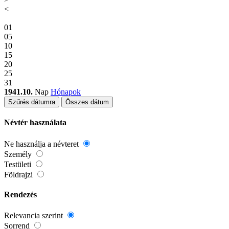
<
01
05
10
15
20
25
31
1941.10.
Nap
Hónapok
Szűrés dátumra
Összes dátum
Névtér használata
Ne használja a névteret
Személy
Testületi
Földrajzi
Rendezés
Relevancia szerint
Sorrend