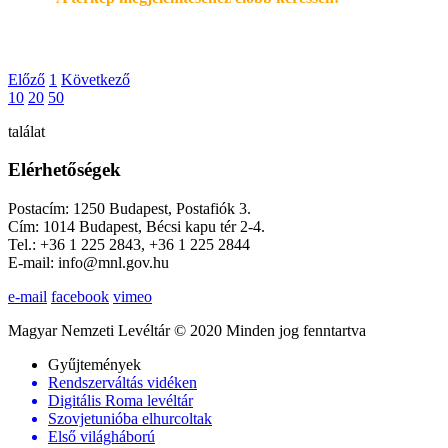
Előző
1
Következő
10
20
50
találat
Elérhetőségek
Postacím: 1250 Budapest, Postafiók 3.
Cím: 1014 Budapest, Bécsi kapu tér 2-4.
Tel.: +36 1 225 2843, +36 1 225 2844
E-mail: info@mnl.gov.hu
e-mail
facebook
vimeo
Magyar Nemzeti Levéltár © 2020 Minden jog fenntartva
Gyűjtemények
Rendszerváltás vidéken
Digitális Roma levéltár
Szovjetunióba elhurcoltak
Első világháború