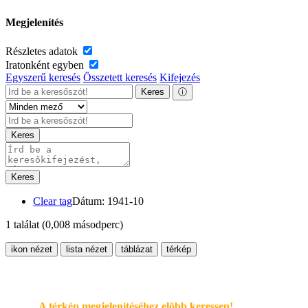
Megjelenítés
Részletes adatok
Iratonként egyben
Egyszerű keresés
Összetett keresés
Kifejezés
Keres
ⓘ
Keres
Keres
Clear tag
Dátum: 1941-10
1 találat
(0,008 másodperc)
ikon nézet
lista nézet
táblázat
térkép
A térkép megjelenítéséhez elöbb keressen!