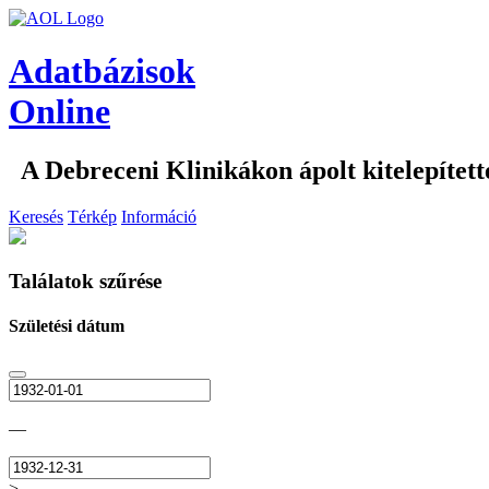
Adatbázisok
Online
A Debreceni Klinikákon ápolt kitelepítet
Keresés
Térkép
Információ
Találatok szűrése
Születési dátum
—
>