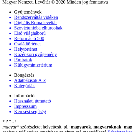
Magyar Nemzeti Levéltár © 2020 Minden jog fenntartva
Gyűjtemények
Rendszerváltás vidéken
Digitális Roma levéltár
Szovjetunióba elhurcoltak
Első világháború
Reformáció 500
Családtörténet
Helytörténet
Középkori gyűjtemény
Pártiratok
Külügyminisztérium
Böngészés
Adatbázisok A-Z
Kategóriák
Információ
Használati útmutató
Impresszum
Keresési segítség
*
?
"
-
\
magyar
*
szórészletet helyettesít, pl.:
magyarok
,
magyaroknak
,
mag