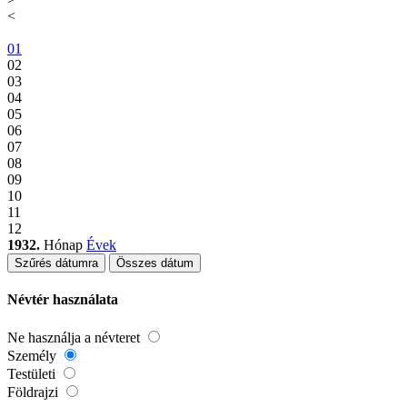
<
01
02
03
04
05
06
07
08
09
10
11
12
1932.
Hónap
Évek
Szűrés dátumra
Összes dátum
Névtér használata
Ne használja a névteret
Személy
Testületi
Földrajzi