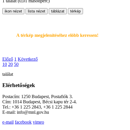
1 találat
(0,01 másodperc)
ikon nézet
lista nézet
táblázat
térkép
A térkép megjelenítéséhez elöbb keressen!
Előző
1
Következő
10
20
50
találat
Elérhetőségek
Postacím: 1250 Budapest, Postafiók 3.
Cím: 1014 Budapest, Bécsi kapu tér 2-4.
Tel.: +36 1 225 2843, +36 1 225 2844
E-mail: info@mnl.gov.hu
e-mail
facebook
vimeo