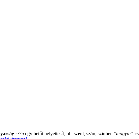
yarság
sz
?
n
egy betűt helyettesít, pl.: sz
e
nt, sz
á
n, sz
í
nben
"
magyar
"
cs