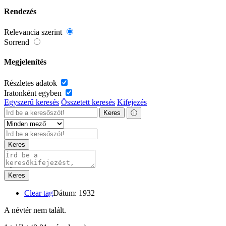
Rendezés
Relevancia szerint
Sorrend
Megjelenítés
Részletes adatok
Iratonként egyben
Egyszerű keresés
Összetett keresés
Kifejezés
Keres
ⓘ
Keres
Keres
Clear tag
Dátum: 1932
A névtér nem talált.