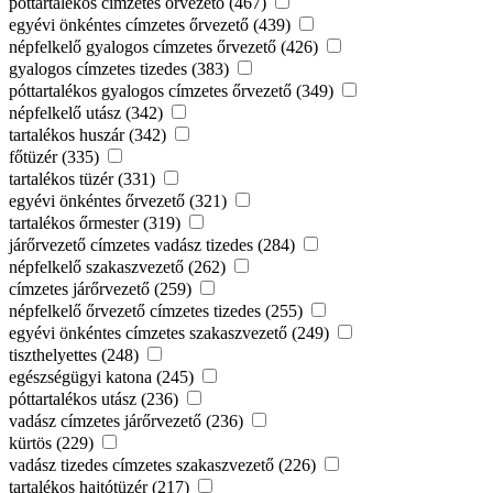
póttartalékos címzetes őrvezető (467)
egyévi önkéntes címzetes őrvezető (439)
népfelkelő gyalogos címzetes őrvezető (426)
gyalogos címzetes tizedes (383)
póttartalékos gyalogos címzetes őrvezető (349)
népfelkelő utász (342)
tartalékos huszár (342)
főtüzér (335)
tartalékos tüzér (331)
egyévi önkéntes őrvezető (321)
tartalékos őrmester (319)
járőrvezető címzetes vadász tizedes (284)
népfelkelő szakaszvezető (262)
címzetes járőrvezető (259)
népfelkelő őrvezető címzetes tizedes (255)
egyévi önkéntes címzetes szakaszvezető (249)
tiszthelyettes (248)
egészségügyi katona (245)
póttartalékos utász (236)
vadász címzetes járőrvezető (236)
kürtös (229)
vadász tizedes címzetes szakaszvezető (226)
tartalékos hajtótüzér (217)