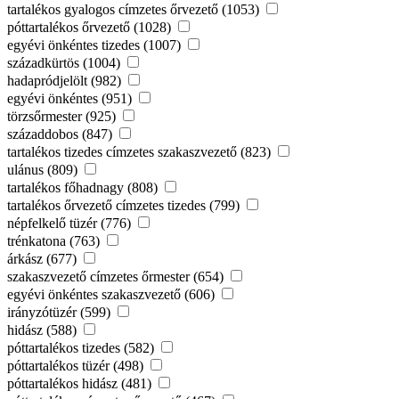
tartalékos gyalogos címzetes őrvezető (1053)
póttartalékos őrvezető (1028)
egyévi önkéntes tizedes (1007)
századkürtös (1004)
hadapródjelölt (982)
egyévi önkéntes (951)
törzsőrmester (925)
századdobos (847)
tartalékos tizedes címzetes szakaszvezető (823)
ulánus (809)
tartalékos főhadnagy (808)
tartalékos őrvezető címzetes tizedes (799)
népfelkelő tüzér (776)
trénkatona (763)
árkász (677)
szakaszvezető címzetes őrmester (654)
egyévi önkéntes szakaszvezető (606)
irányzótüzér (599)
hidász (588)
póttartalékos tizedes (582)
póttartalékos tüzér (498)
póttartalékos hidász (481)