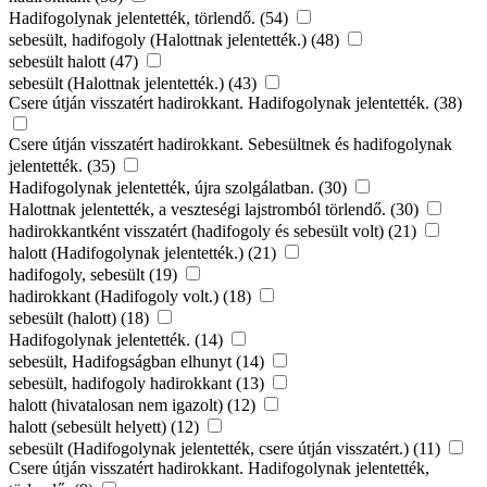
Hadifogolynak jelentették, törlendő. (54)
sebesült, hadifogoly (Halottnak jelentették.) (48)
sebesült halott (47)
sebesült (Halottnak jelentették.) (43)
Csere útján visszatért hadirokkant. Hadifogolynak jelentették. (38)
Csere útján visszatért hadirokkant. Sebesültnek és hadifogolynak
jelentették. (35)
Hadifogolynak jelentették, újra szolgálatban. (30)
Halottnak jelentették, a veszteségi lajstromból törlendő. (30)
hadirokkantként visszatért (hadifogoly és sebesült volt) (21)
halott (Hadifogolynak jelentették.) (21)
hadifogoly, sebesült (19)
hadirokkant (Hadifogoly volt.) (18)
sebesült (halott) (18)
Hadifogolynak jelentették. (14)
sebesült, Hadifogságban elhunyt (14)
sebesült, hadifogoly hadirokkant (13)
halott (hivatalosan nem igazolt) (12)
halott (sebesült helyett) (12)
sebesült (Hadifogolynak jelentették, csere útján visszatért.) (11)
Csere útján visszatért hadirokkant. Hadifogolynak jelentették,