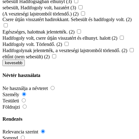
sebesült Hadifogságban elhunyt (3)
sebesült, Hadifogoly volt, hazatért (3)
(A veszteségi lajstromból törlendő.) (2)
Csere útján visszatért hadirokkant. Sebesült és hadifogoly volt. (2)
Egészséges, halottnak jelentették. (2)
Hadifogoly volt, csere útján visszatért és elhunyt. halott (2)
Hadifogoly volt. Törlendő. (2)
Hadifogolynak jelentették, a veszteségi lajstromból törlendő. (2)
eltűnt (nem sebesült) (2)
kevesebb
Névtér használata
Ne használja a névteret
Személy
Testületi
Földrajzi
Rendezés
Relevancia szerint
Sorrend