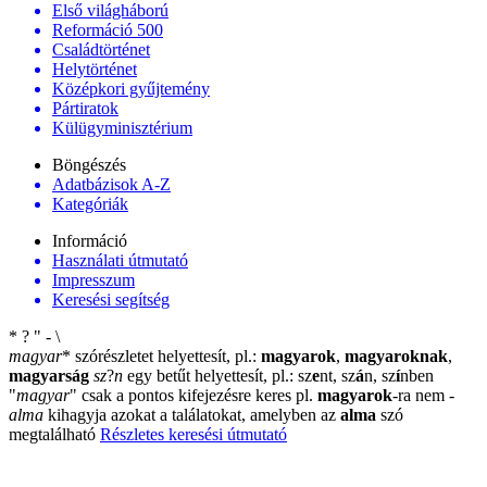
Első világháború
Reformáció 500
Családtörténet
Helytörténet
Középkori gyűjtemény
Pártiratok
Külügyminisztérium
Böngészés
Adatbázisok A-Z
Kategóriák
Információ
Használati útmutató
Impresszum
Keresési segítség
*
?
"
-
\
magyar
*
szórészletet helyettesít, pl.:
magyarok
,
magyaroknak
,
magyarság
sz
?
n
egy betűt helyettesít, pl.: sz
e
nt, sz
á
n, sz
í
nben
"
magyar
"
csak a pontos kifejezésre keres pl.
magyarok
-ra nem
-
alma
kihagyja azokat a találatokat, amelyben az
alma
szó
megtalálható
Részletes keresési útmutató