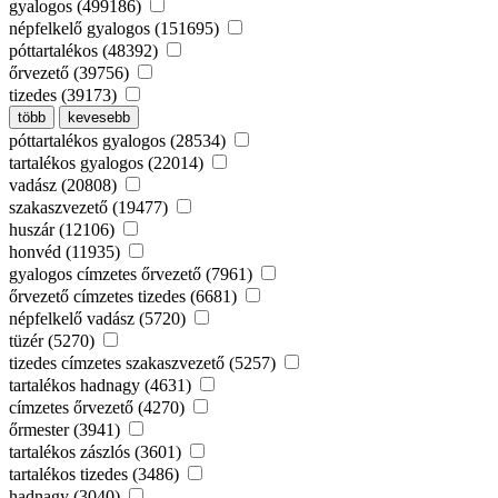
gyalogos (499186)
népfelkelő gyalogos (151695)
póttartalékos (48392)
őrvezető (39756)
tizedes (39173)
több
kevesebb
póttartalékos gyalogos (28534)
tartalékos gyalogos (22014)
vadász (20808)
szakaszvezető (19477)
huszár (12106)
honvéd (11935)
gyalogos címzetes őrvezető (7961)
őrvezető címzetes tizedes (6681)
népfelkelő vadász (5720)
tüzér (5270)
tizedes címzetes szakaszvezető (5257)
tartalékos hadnagy (4631)
címzetes őrvezető (4270)
őrmester (3941)
tartalékos zászlós (3601)
tartalékos tizedes (3486)
hadnagy (3040)