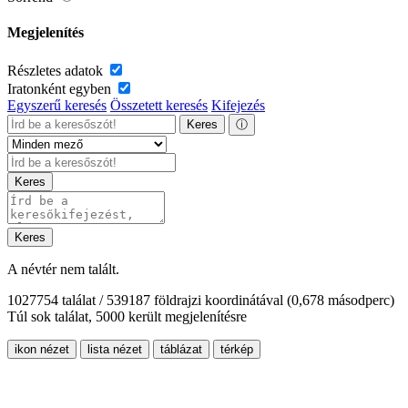
Megjelenítés
Részletes adatok
Iratonként egyben
Egyszerű keresés
Összetett keresés
Kifejezés
Keres
ⓘ
Keres
Keres
A névtér nem talált.
1027754 találat / 539187 földrajzi koordinátával
(0,678 másodperc)
Túl sok találat, 5000 került megjelenítésre
ikon nézet
lista nézet
táblázat
térkép