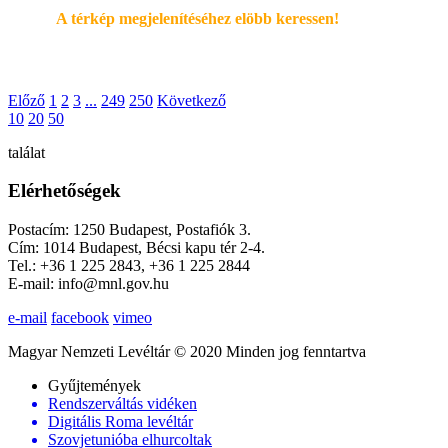
A térkép megjelenítéséhez elöbb keressen!
Előző
1
2
3
...
249
250
Következő
10
20
50
találat
Elérhetőségek
Postacím: 1250 Budapest, Postafiók 3.
Cím: 1014 Budapest, Bécsi kapu tér 2-4.
Tel.: +36 1 225 2843, +36 1 225 2844
E-mail: info@mnl.gov.hu
e-mail
facebook
vimeo
Magyar Nemzeti Levéltár © 2020 Minden jog fenntartva
Gyűjtemények
Rendszerváltás vidéken
Digitális Roma levéltár
Szovjetunióba elhurcoltak