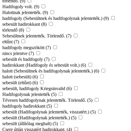
törlendő. (9)
Hadifogoly volt. (9)
Halottnak jelentették. (9)
hadifogoly (Sebesültnek és hadifogolynak jelentették.) (9)
sebesült hadirokkant (8)
törlendő (8)
Sebesültnek jelentették. Törlendő. (7)
eltűnt (7)
hadifogoly megszökött (7)
nincs jelentve (7)
sebesült és hadifogoly (7)
hadirokkant (Hadifogoly és sebesült volt.) (6)
halott (Sebesültnek és hadifogolynak jelentették.) (6)
halott (sebesült) (6)
sebesült (eltűnt) (6)
sebesült, hadifogoly Kriegsinvalid (6)
Hadifogolynak jelentették (5)
Tévesen hadifogolynak jelentették. Törlendő. (5)
hadifogoly hadirokkant (5)
sebesült (Hadifogolynak jelentették, visszatért.) (5)
sebesült (Hadifogolynak jelentették.) (5)
sebesült (állítólag meghalt) (5)
Csere útján visszatért hadirokkant. (4)