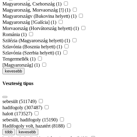
Magyarország, Csehország (1)
Magyarország, Morvaország [!] (1)
Magyarországv (Bukovina helyett) (1)
Magyarország [!Galícia] (1)
Morvaország (Horvátország helyett) (1)
Románia (1)
Szilézia (Magyarország helyett) (1)
Szlavónia (Bosznia helyett) (1)
Szlavónia (Szerbia helyett) (1)
Tengermellék (1)
[Magyarország] (1)
kevesebb
Veszteség típus
sebesült (511749)
hadifogoly (307487)
halott (173527)
sebesült, hadifogoly (15190)
Hadifogoly volt, hazatért (8188)
több
kevesebb