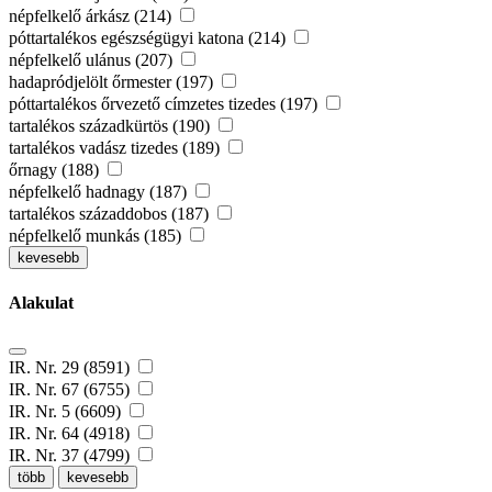
népfelkelő árkász (214)
póttartalékos egészségügyi katona (214)
népfelkelő ulánus (207)
hadapródjelölt őrmester (197)
póttartalékos őrvezető címzetes tizedes (197)
tartalékos századkürtös (190)
tartalékos vadász tizedes (189)
őrnagy (188)
népfelkelő hadnagy (187)
tartalékos századdobos (187)
népfelkelő munkás (185)
kevesebb
Alakulat
IR. Nr. 29 (8591)
IR. Nr. 67 (6755)
IR. Nr. 5 (6609)
IR. Nr. 64 (4918)
IR. Nr. 37 (4799)
több
kevesebb