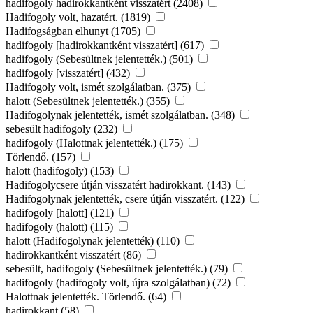
hadifogoly hadirokkantként visszatért (2408)
Hadifogoly volt, hazatért. (1819)
Hadifogságban elhunyt (1705)
hadifogoly [hadirokkantként visszatért] (617)
hadifogoly (Sebesültnek jelentették.) (501)
hadifogoly [visszatért] (432)
Hadifogoly volt, ismét szolgálatban. (375)
halott (Sebesültnek jelentették.) (355)
Hadifogolynak jelentették, ismét szolgálatban. (348)
sebesült hadifogoly (232)
hadifogoly (Halottnak jelentették.) (175)
Törlendő. (157)
halott (hadifogoly) (153)
Hadifogolycsere útján visszatért hadirokkant. (143)
Hadifogolynak jelentették, csere útján visszatért. (122)
hadifogoly [halott] (121)
hadifogoly (halott) (115)
halott (Hadifogolynak jelentették) (110)
hadirokkantként visszatért (86)
sebesült, hadifogoly (Sebesültnek jelentették.) (79)
hadifogoly (hadifogoly volt, újra szolgálatban) (72)
Halottnak jelentették. Törlendő. (64)
hadirokkant (58)