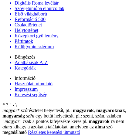
Digitális Roma levéltár
Szovjetunióba elhurcoltak
Első világháború
Reformáció 500
Családtörténet
Helytörténet
Középkori gyűjtemény
Pártiratok
Külügyminisztérium
Böngészés
Adatbázisok A-Z
Kategóriák
Információ
Használati útmutató
Impresszum
Keresési segítség
*
?
"
-
\
magyar
*
szórészletet helyettesít, pl.:
magyarok
,
magyaroknak
,
magyarság
sz
?
n
egy betűt helyettesít, pl.: sz
e
nt, sz
á
n, sz
í
nben
"
magyar
"
csak a pontos kifejezésre keres pl.
magyarok
-ra nem
-
alma
kihagyja azokat a találatokat, amelyben az
alma
szó
megtalálható
Részletes keresési útmutató