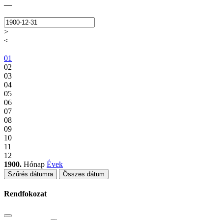
—
>
<
01
02
03
04
05
06
07
08
09
10
11
12
1900.
Hónap
Évek
Szűrés dátumra
Összes dátum
Rendfokozat