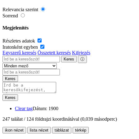
Relevancia szerint
Sorrend
Megjelenítés
Részletes adatok
Iratonként egyben
Egyszerű keresés
Összetett keresés
Kifejezés
Keres
ⓘ
Keres
Keres
Clear tag
Dátum: 1900
247 találat / 124 földrajzi koordinátával
(0,039 másodperc)
ikon nézet
lista nézet
táblázat
térkép