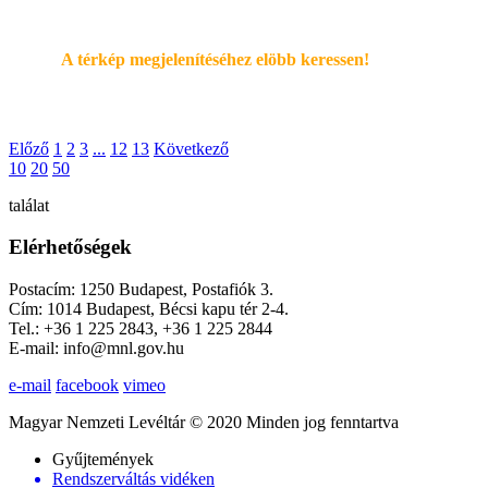
A térkép megjelenítéséhez elöbb keressen!
Előző
1
2
3
...
12
13
Következő
10
20
50
találat
Elérhetőségek
Postacím: 1250 Budapest, Postafiók 3.
Cím: 1014 Budapest, Bécsi kapu tér 2-4.
Tel.: +36 1 225 2843, +36 1 225 2844
E-mail: info@mnl.gov.hu
e-mail
facebook
vimeo
Magyar Nemzeti Levéltár © 2020 Minden jog fenntartva
Gyűjtemények
Rendszerváltás vidéken