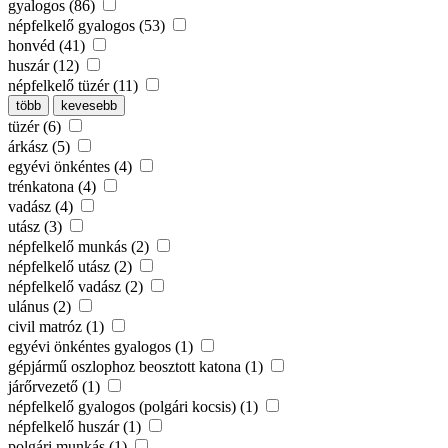
gyalogos (86)
népfelkelő gyalogos (53)
honvéd (41)
huszár (12)
népfelkelő tüzér (11)
több
kevesebb
tüzér (6)
árkász (5)
egyévi önkéntes (4)
trénkatona (4)
vadász (4)
utász (3)
népfelkelő munkás (2)
népfelkelő utász (2)
népfelkelő vadász (2)
ulánus (2)
civil matróz (1)
egyévi önkéntes gyalogos (1)
gépjármű oszlophoz beosztott katona (1)
járőrvezető (1)
népfelkelő gyalogos (polgári kocsis) (1)
népfelkelő huszár (1)
polgári munkás (1)