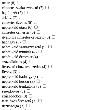
utász (8)
címzetes szakaszvezető (7)
hajtótüzér (7)
árkász (7)
címzetes tizedes (6)
népfelkelő utász (6)
címzetes őrmester (5)
gyalogos címzetes őrvezető (5)
hadnagy (5)
népfelkelő szakaszvezető (5)
népfelkelő munkás (4)
népfelkelő őrmester (4)
századkürtös (4)
őrvezető címzetes tizedes (4)
lövész (3)
népfelkelő hadnagy (3)
népfelkelő huszár (3)
népfelkelő trénkatona (3)
segédorvos (3)
századdobos (3)
tartalékos őrvezető (3)
tisztiszolga (3)