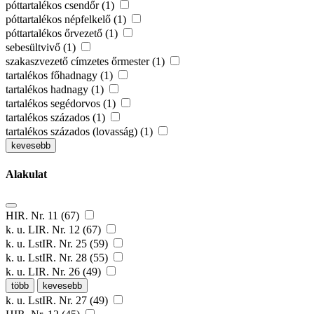
póttartalékos csendőr (1)
póttartalékos népfelkelő (1)
póttartalékos őrvezető (1)
sebesültvivő (1)
szakaszvezető címzetes őrmester (1)
tartalékos főhadnagy (1)
tartalékos hadnagy (1)
tartalékos segédorvos (1)
tartalékos százados (1)
tartalékos százados (lovasság) (1)
kevesebb
Alakulat
HIR. Nr. 11 (67)
k. u. LIR. Nr. 12 (67)
k. u. LstIR. Nr. 25 (59)
k. u. LstIR. Nr. 28 (55)
k. u. LIR. Nr. 26 (49)
több
kevesebb
k. u. LstIR. Nr. 27 (49)