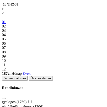
>
<
01
02
03
04
05
06
07
08
09
10
11
12
1872.
Hónap
Évek
Szűrés dátumra
Összes dátum
Rendfokozat
gyalogos (1769)
népfelkelő gyalogos (1206)