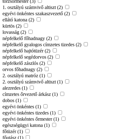
törzsőrmester (3)
1. osztályú számvivő altiszt (2)
egyévi önkéntes szakaszvezető (2)
ellátó katona (2)
kürtös (2)
lovasság (2)
népfelkelő főhadnagy (2)
népfelkelő gyalogos címzetes tizedes (2)
népfelkelő hajtótüzér (2)
népfelkelő segédorvos (2)
népfelkelő zászlós (2)
orvos főhadnagy (2)
2. osztályú matróz (1)
2. osztályú számvivő altiszt (1)
alezredes (1)
címzetes őrvezető árkász (1)
dobos (1)
egyévi önkéntes (1)
egyévi önkéntes tizedes (1)
egyévi önkéntes őrmester (1)
egészségügyi katona (1)
főtüzér (1)
főutász (1)