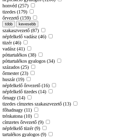
honvéd (257)
tizedes (179)
őrvezető (159)
több
kevesebb
szakaszvezető (87)
népfelkelő vadász (46)
tüzér (46)
vadász (41)
póttartalékos (38)
póttartalékos gyalogos (34)
százados (25)
őrmester (23)
huszár (19)
népfelkelő őrvezető (16)
népfelkelő tizedes (14)
őrnagy (14)
tizedes címzetes szakaszvezető (13)
főhadnagy (11)
trénkatona (10)
címzetes őrvezető (9)
népfelkelő tüzér (9)
tartalékos gyalogos (9)