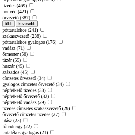
tizedes (469)
honvéd (421)
őrvezető (387)
több
kevesebb
póttartalékos (241)
szakaszvezető (238)
póttartalékos gyalogos (176)
vadász (71)
őrmester (58)
tüzér (55)
huszár (45)
százados (45)
címzetes őrvezető (34)
gyalogos címzetes őrvezető (34)
népfelkelő tizedes (33)
népfelkelő őrvezető (32)
népfelkelő vadász (29)
tizedes címzetes szakaszvezető (29)
őrvezető címzetes tizedes (27)
utász (23)
főhadnagy (22)
tartalékos gyalogos (21)