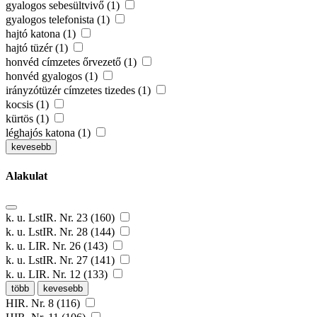
gyalogos sebesültvivő (1)
gyalogos telefonista (1)
hajtó katona (1)
hajtó tüzér (1)
honvéd címzetes őrvezető (1)
honvéd gyalogos (1)
irányzótüzér címzetes tizedes (1)
kocsis (1)
kürtös (1)
léghajós katona (1)
kevesebb
Alakulat
k. u. LstIR. Nr. 23 (160)
k. u. LstIR. Nr. 28 (144)
k. u. LIR. Nr. 26 (143)
k. u. LstIR. Nr. 27 (141)
k. u. LIR. Nr. 12 (133)
több
kevesebb
HIR. Nr. 8 (116)