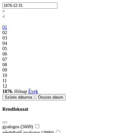
>
<
01
02
03
04
05
06
07
08
09
10
11
12
1876.
Hónap
Évek
Szűrés dátumra
Összes dátum
Rendfokozat
gyalogos (5609)
népfelkelő gyalogos (2890)