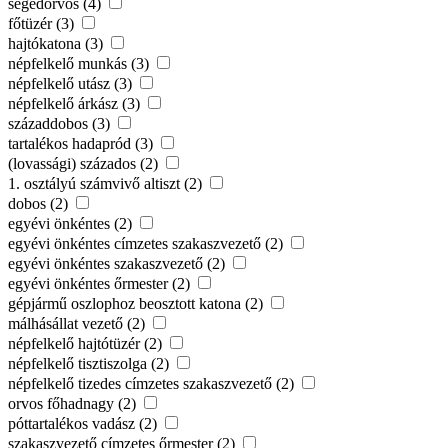
segédorvos (4)
főtüzér (3)
hajtókatona (3)
népfelkelő munkás (3)
népfelkelő utász (3)
népfelkelő árkász (3)
századdobos (3)
tartalékos hadapród (3)
(lovassági) százados (2)
1. osztályú számvivő altiszt (2)
dobos (2)
egyévi önkéntes (2)
egyévi önkéntes címzetes szakaszvezető (2)
egyévi önkéntes szakaszvezető (2)
egyévi önkéntes őrmester (2)
gépjármű oszlophoz beosztott katona (2)
málhásállat vezető (2)
népfelkelő hajtótüzér (2)
népfelkelő tisztiszolga (2)
népfelkelő tizedes címzetes szakaszvezető (2)
orvos főhadnagy (2)
póttartalékos vadász (2)
szakaszvezető címzetes őrmester (2)