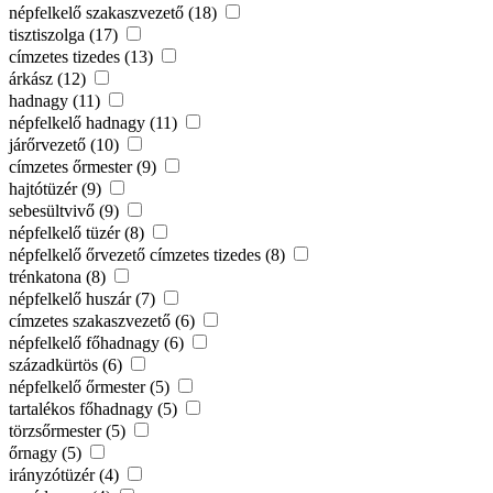
népfelkelő szakaszvezető (18)
tisztiszolga (17)
címzetes tizedes (13)
árkász (12)
hadnagy (11)
népfelkelő hadnagy (11)
járőrvezető (10)
címzetes őrmester (9)
hajtótüzér (9)
sebesültvivő (9)
népfelkelő tüzér (8)
népfelkelő őrvezető címzetes tizedes (8)
trénkatona (8)
népfelkelő huszár (7)
címzetes szakaszvezető (6)
népfelkelő főhadnagy (6)
századkürtös (6)
népfelkelő őrmester (5)
tartalékos főhadnagy (5)
törzsőrmester (5)
őrnagy (5)
irányzótüzér (4)