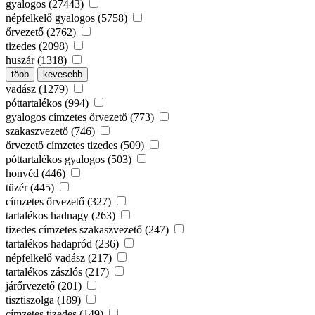
gyalogos (27443)
népfelkelő gyalogos (5758)
őrvezető (2762)
tizedes (2098)
huszár (1318)
több
kevesebb
vadász (1279)
póttartalékos (994)
gyalogos címzetes őrvezető (773)
szakaszvezető (746)
őrvezető címzetes tizedes (509)
póttartalékos gyalogos (503)
honvéd (446)
tüzér (445)
címzetes őrvezető (327)
tartalékos hadnagy (263)
tizedes címzetes szakaszvezető (247)
tartalékos hadapród (236)
népfelkelő vadász (217)
tartalékos zászlós (217)
járőrvezető (201)
tisztiszolga (189)
címzetes tizedes (149)