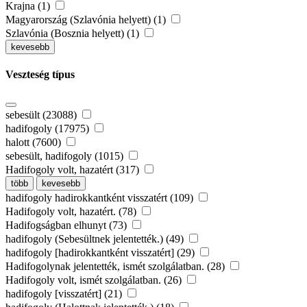
Krajna (1)
Magyarország (Szlavónia helyett) (1)
Szlavónia (Bosznia helyett) (1)
kevesebb
Veszteség típus
sebesült (23088)
hadifogoly (17975)
halott (7600)
sebesült, hadifogoly (1015)
Hadifogoly volt, hazatért (317)
több
kevesebb
hadifogoly hadirokkantként visszatért (109)
Hadifogoly volt, hazatért. (78)
Hadifogságban elhunyt (73)
hadifogoly (Sebesültnek jelentették.) (49)
hadifogoly [hadirokkantként visszatért] (29)
Hadifogolynak jelentették, ismét szolgálatban. (28)
Hadifogoly volt, ismét szolgálatban. (26)
hadifogoly [visszatért] (21)