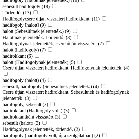
hadifogoly (Halottnak jelentették.) (18)
sebesült hadifogoly (18)
Törlendő. (13)
Hadifogolycsere útján visszatért hadirokkant. (11)
hadifogoly [halott] (9)
halott (Sebesültnek jelentették.) (9)
Halottnak jelentették. Törlendő. (8)
Hadifogolynak jelentették, csere útján visszatért. (7)
halott (hadifogoly) (7)
hadirokkant (6)
halott (Hadifogolynak jelentették) (5)
Csere útján visszatért hadirokkant. Hadifogolynak jelentették. (4)
hadifogoly (halott) (4)
sebesült, hadifogoly (Sebesültnek jelentették.) (4)
Csere útján visszatért hadirokkant. Sebesültnek és hadifogolynak
jelentették. (3)
hadifogoly, sebesült (3)
hadirokkant (Hadifogoly volt.) (3)
hadirokkantként visszatért (3)
sebesült (halott) (3)
Hadifogolynak jelentették, törlendő. (2)
hadifogoly (hadifogoly volt, újra szolgálatban) (2)