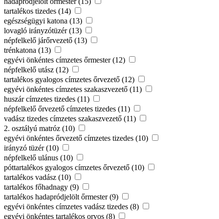
hadapródjelölt őrmester (15)
tartalékos tizedes (14)
egészségügyi katona (13)
lovagló irányzótüzér (13)
népfelkelő járőrvezető (13)
trénkatona (13)
egyévi önkéntes címzetes őrmester (12)
népfelkelő utász (12)
tartalékos gyalogos címzetes őrvezető (12)
egyévi önkéntes címzetes szakaszvezető (11)
huszár címzetes tizedes (11)
népfelkelő őrvezető címzetes tizedes (11)
vadász tizedes címzetes szakaszvezető (11)
2. osztályú matróz (10)
egyévi önkéntes őrvezető címzetes tizedes (10)
irányzó tüzér (10)
népfelkelő ulánus (10)
póttartalékos gyalogos címzetes őrvezető (10)
tartalékos vadász (10)
tartalékos főhadnagy (9)
tartalékos hadapródjelölt őrmester (9)
egyévi önkéntes címzetes vadász tizedes (8)
egyévi önkéntes tartalékos orvos (8)