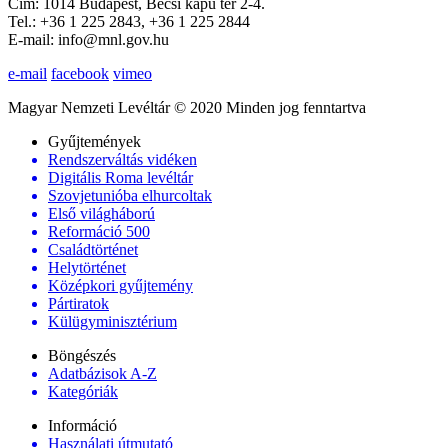
Cím: 1014 Budapest, Bécsi kapu tér 2-4.
Tel.: +36 1 225 2843, +36 1 225 2844
E-mail: info@mnl.gov.hu
e-mail
facebook
vimeo
Magyar Nemzeti Levéltár © 2020 Minden jog fenntartva
Gyűjtemények
Rendszerváltás vidéken
Digitális Roma levéltár
Szovjetunióba elhurcoltak
Első világháború
Reformáció 500
Családtörténet
Helytörténet
Középkori gyűjtemény
Pártiratok
Külügyminisztérium
Böngészés
Adatbázisok A-Z
Kategóriák
Információ
Használati útmutató