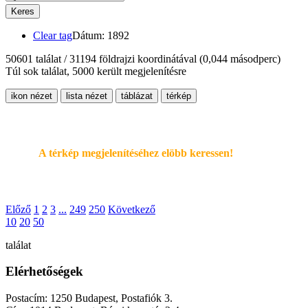
Keres
Clear tag
Dátum: 1892
50601 találat / 31194 földrajzi koordinátával
(0,044 másodperc)
Túl sok találat, 5000 került megjelenítésre
ikon nézet
lista nézet
táblázat
térkép
A térkép megjelenítéséhez elöbb keressen!
Előző
1
2
3
...
249
250
Következő
10
20
50
találat
Elérhetőségek
Postacím: 1250 Budapest, Postafiók 3.