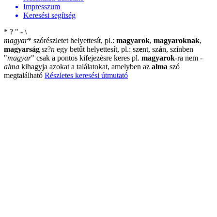
Impresszum
Keresési segítség
*
?
"
-
\
magyar
*
szórészletet helyettesít, pl.:
magyarok
,
magyaroknak
,
magyarság
sz
?
n
egy betűt helyettesít, pl.: sz
e
nt, sz
á
n, sz
í
nben
"
magyar
"
csak a pontos kifejezésre keres pl.
magyarok
-ra nem
-
alma
kihagyja azokat a találatokat, amelyben az
alma
szó
megtalálható
Részletes keresési útmutató