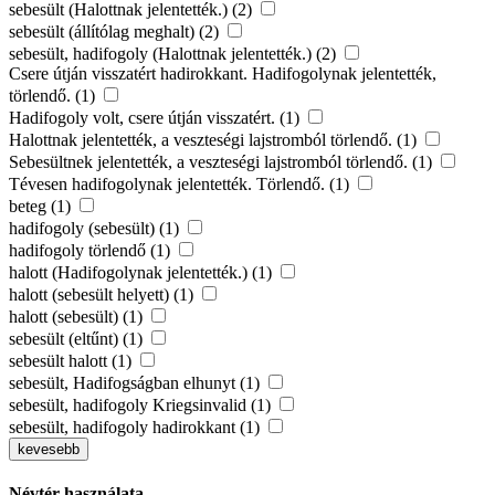
sebesült (Halottnak jelentették.) (2)
sebesült (állítólag meghalt) (2)
sebesült, hadifogoly (Halottnak jelentették.) (2)
Csere útján visszatért hadirokkant. Hadifogolynak jelentették,
törlendő. (1)
Hadifogoly volt, csere útján visszatért. (1)
Halottnak jelentették, a veszteségi lajstromból törlendő. (1)
Sebesültnek jelentették, a veszteségi lajstromból törlendő. (1)
Tévesen hadifogolynak jelentették. Törlendő. (1)
beteg (1)
hadifogoly (sebesült) (1)
hadifogoly törlendő (1)
halott (Hadifogolynak jelentették.) (1)
halott (sebesült helyett) (1)
halott (sebesült) (1)
sebesült (eltűnt) (1)
sebesült halott (1)
sebesült, Hadifogságban elhunyt (1)
sebesült, hadifogoly Kriegsinvalid (1)
sebesült, hadifogoly hadirokkant (1)
kevesebb
Névtér használata