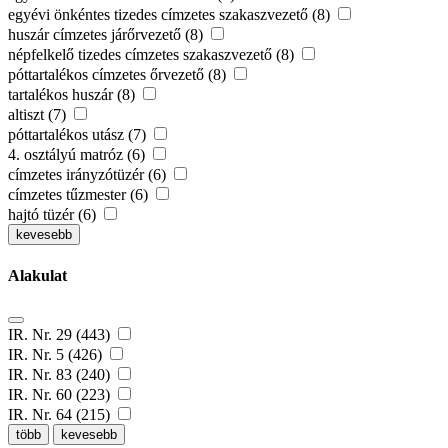
egyévi önkéntes tizedes címzetes szakaszvezető (8)
huszár címzetes járőrvezető (8)
népfelkelő tizedes címzetes szakaszvezető (8)
póttartalékos címzetes őrvezető (8)
tartalékos huszár (8)
altiszt (7)
póttartalékos utász (7)
4. osztályú matróz (6)
címzetes irányzótüzér (6)
címzetes tűzmester (6)
hajtó tüzér (6)
kevesebb
Alakulat
IR. Nr. 29 (443)
IR. Nr. 5 (426)
IR. Nr. 83 (240)
IR. Nr. 60 (223)
IR. Nr. 64 (215)
több
kevesebb