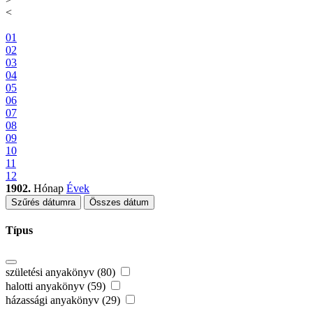
<
01
02
03
04
05
06
07
08
09
10
11
12
1902.
Hónap
Évek
Szűrés dátumra
Összes dátum
Típus
születési anyakönyv (80)
halotti anyakönyv (59)
házassági anyakönyv (29)