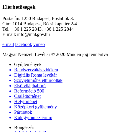
Elérhetőségek
Postacím: 1250 Budapest, Postafiók 3.
Cím: 1014 Budapest, Bécsi kapu tér 2-4.
Tel.: +36 1 225 2843, +36 1 225 2844
E-mail: info@mnl.gov.hu
e-mail
facebook
vimeo
Magyar Nemzeti Levéltár © 2020 Minden jog fenntartva
Gyűjtemények
Rendszerváltás vidéken
Digitális Roma levéltár
Szovjetunióba elhurcoltak
Első világháború
Reformáció 500
Családtörténet
Helytörténet
Középkori gyűjtemény
Pártiratok
Külügyminisztérium
Böngészés