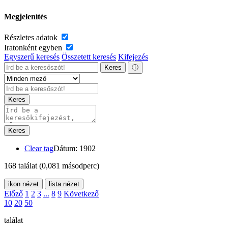
Megjelenítés
Részletes adatok
Iratonként egyben
Egyszerű keresés
Összetett keresés
Kifejezés
Keres
ⓘ
Keres
Keres
Clear tag
Dátum: 1902
168 találat
(0,081 másodperc)
ikon nézet
lista nézet
Előző
1
2
3
...
8
9
Következő
10
20
50
találat