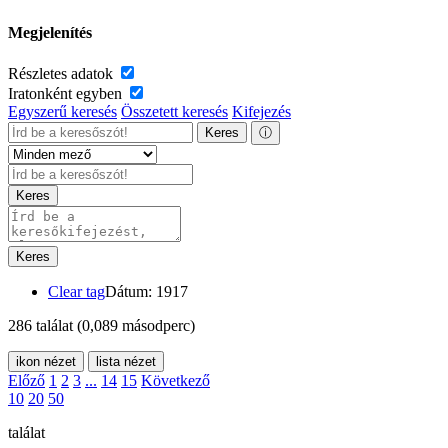
Megjelenítés
Részletes adatok
Iratonként egyben
Egyszerű keresés
Összetett keresés
Kifejezés
Keres
ⓘ
Keres
Keres
Clear tag
Dátum: 1917
286 találat
(0,089 másodperc)
ikon nézet
lista nézet
Előző
1
2
3
...
14
15
Következő
10
20
50
találat