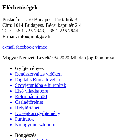
Elérhetőségek
Postacím: 1250 Budapest, Postafiók 3.
Cím: 1014 Budapest, Bécsi kapu tér 2-4.
Tel.: +36 1 225 2843, +36 1 225 2844
E-mail: info@mnl.gov.hu
e-mail
facebook
vimeo
Magyar Nemzeti Levéltár © 2020 Minden jog fenntartva
Gyűjtemények
Rendszerváltás vidéken
Digitális Roma levéltár
Szovjetunióba elhurcoltak
Első világháború
Reformáció 500
Családtörténet
Helytörténet
Középkori gyűjtemény
Pártiratok
Külügyminisztérium
Böngészés