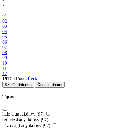
<
01
02
03
04
05
06
07
08
09
10
11
12
1917.
Hónap
Évek
Szűrés dátumra
Összes dátum
Típus
halotti anyakönyv (97)
születési anyakönyv (97)
házassági anyakönyv (92)