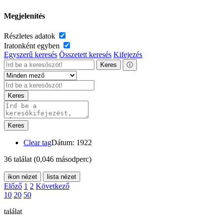
Megjelenítés
Részletes adatok
Iratonként egyben
Egyszerű keresés
Összetett keresés
Kifejezés
Keres
ⓘ
Keres
Keres
Clear tag
Dátum: 1922
36 találat
(0,046 másodperc)
ikon nézet
lista nézet
Előző
1
2
Következő
10
20
50
találat