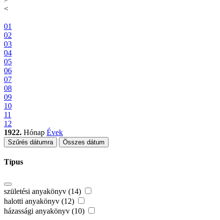
<
01
02
03
04
05
06
07
08
09
10
11
12
1922.
Hónap
Évek
Szűrés dátumra
Összes dátum
Típus
születési anyakönyv (14)
halotti anyakönyv (12)
házassági anyakönyv (10)