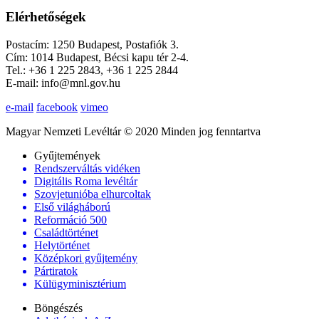
Elérhetőségek
Postacím: 1250 Budapest, Postafiók 3.
Cím: 1014 Budapest, Bécsi kapu tér 2-4.
Tel.: +36 1 225 2843, +36 1 225 2844
E-mail: info@mnl.gov.hu
e-mail
facebook
vimeo
Magyar Nemzeti Levéltár © 2020 Minden jog fenntartva
Gyűjtemények
Rendszerváltás vidéken
Digitális Roma levéltár
Szovjetunióba elhurcoltak
Első világháború
Reformáció 500
Családtörténet
Helytörténet
Középkori gyűjtemény
Pártiratok
Külügyminisztérium
Böngészés