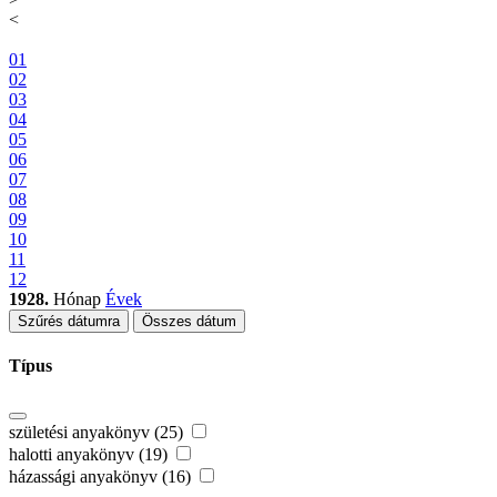
<
01
02
03
04
05
06
07
08
09
10
11
12
1928.
Hónap
Évek
Szűrés dátumra
Összes dátum
Típus
születési anyakönyv (25)
halotti anyakönyv (19)
házassági anyakönyv (16)