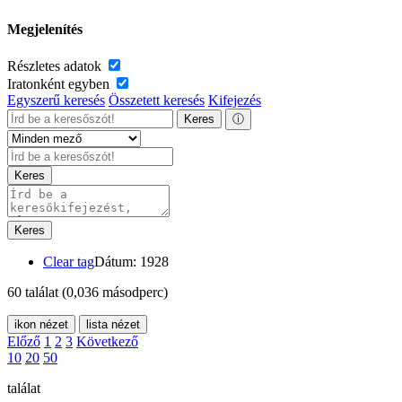
Megjelenítés
Részletes adatok
Iratonként egyben
Egyszerű keresés
Összetett keresés
Kifejezés
Keres
ⓘ
Keres
Keres
Clear tag
Dátum: 1928
60 találat
(0,036 másodperc)
ikon nézet
lista nézet
Előző
1
2
3
Következő
10
20
50
találat