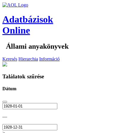
Adatbázisok
Online
Állami anyakönyvek
Keresés
Hierarchia
Információ
Találatok szűrése
Dátum
—
>