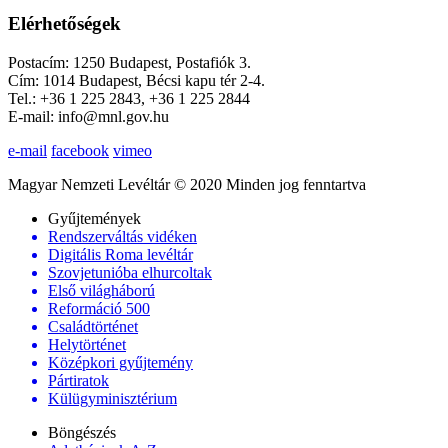
Elérhetőségek
Postacím: 1250 Budapest, Postafiók 3.
Cím: 1014 Budapest, Bécsi kapu tér 2-4.
Tel.: +36 1 225 2843, +36 1 225 2844
E-mail: info@mnl.gov.hu
e-mail
facebook
vimeo
Magyar Nemzeti Levéltár © 2020 Minden jog fenntartva
Gyűjtemények
Rendszerváltás vidéken
Digitális Roma levéltár
Szovjetunióba elhurcoltak
Első világháború
Reformáció 500
Családtörténet
Helytörténet
Középkori gyűjtemény
Pártiratok
Külügyminisztérium
Böngészés