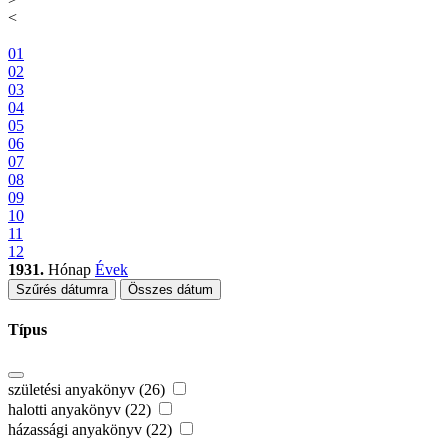
<
01
02
03
04
05
06
07
08
09
10
11
12
1931.
Hónap
Évek
Szűrés dátumra
Összes dátum
Típus
születési anyakönyv (26)
halotti anyakönyv (22)
házassági anyakönyv (22)