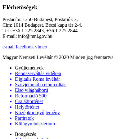
Elérhetőségek
Postacím: 1250 Budapest, Postafiók 3.
Cím: 1014 Budapest, Bécsi kapu tér 2-4.
Tel.: +36 1 225 2843, +36 1 225 2844
E-mail: info@mnl.gov.hu
e-mail
facebook
vimeo
Magyar Nemzeti Levéltár © 2020 Minden jog fenntartva
Gyűjtemények
Rendszerváltás vidéken
Digitális Roma levéltár
Szovjetunióba elhurcoltak
Első világháború
Reformáció 500
Családtörténet
Helytörténet
Középkori gyűjtemény
Pártiratok
Külügyminisztérium
Böngészés