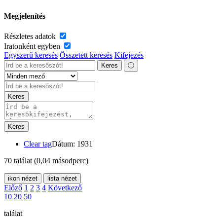
Megjelenítés
Részletes adatok
Iratonként egyben
Egyszerű keresés
Összetett keresés
Kifejezés
Keres
ⓘ
Keres
Keres
Clear tag
Dátum: 1931
70 találat
(0,04 másodperc)
ikon nézet
lista nézet
Előző
1
2
3
4
Következő
10
20
50
találat