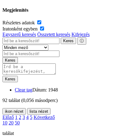
Megjelenítés
Részletes adatok
Iratonként egyben
Egyszerű keresés
Összetett keresés
Kifejezés
Keres
ⓘ
Keres
Keres
Clear tag
Dátum: 1948
92 találat
(0,056 másodperc)
ikon nézet
lista nézet
Előző
1
2
3
4
5
Következő
10
20
50
találat