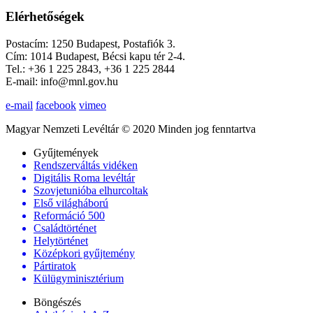
Elérhetőségek
Postacím: 1250 Budapest, Postafiók 3.
Cím: 1014 Budapest, Bécsi kapu tér 2-4.
Tel.: +36 1 225 2843, +36 1 225 2844
E-mail: info@mnl.gov.hu
e-mail
facebook
vimeo
Magyar Nemzeti Levéltár © 2020 Minden jog fenntartva
Gyűjtemények
Rendszerváltás vidéken
Digitális Roma levéltár
Szovjetunióba elhurcoltak
Első világháború
Reformáció 500
Családtörténet
Helytörténet
Középkori gyűjtemény
Pártiratok
Külügyminisztérium
Böngészés