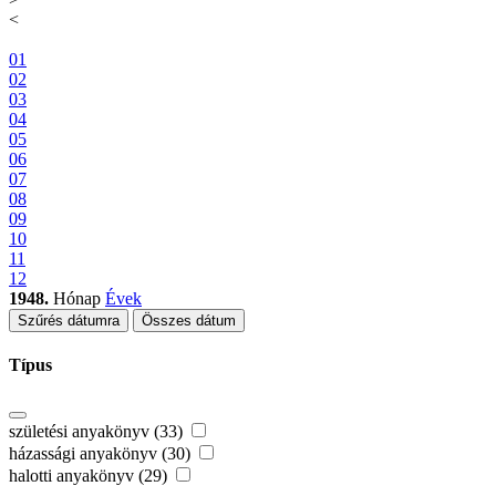
<
01
02
03
04
05
06
07
08
09
10
11
12
1948.
Hónap
Évek
Szűrés dátumra
Összes dátum
Típus
születési anyakönyv (33)
házassági anyakönyv (30)
halotti anyakönyv (29)