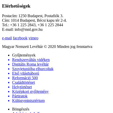
Elérhetőségek
Postacím: 1250 Budapest, Postafiók 3.
Cím: 1014 Budapest, Bécsi kapu tér 2-4.
Tel.: +36 1 225 2843, +36 1 225 2844
E-mail: info@mnl.gov.hu
e-mail
facebook
vimeo
Magyar Nemzeti Levéltár © 2020 Minden jog fenntartva
Gyűjtemények
Rendszerváltás vidéken
Digitális Roma levéltár
Szovjetunióba elhurcoltak
Első világháború
Reformáció 500
Családtörténet
Helytörténet
Középkori gyűjtemény
Pártiratok
Külügyminisztérium
Böngészés