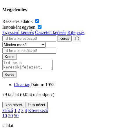
Megjelenítés
Részletes adatok
Iratonként egyben
Egyszerű keresés
Összetett keresés
Kifejezés
Keres
ⓘ
Keres
Keres
Clear tag
Dátum: 1952
79 találat
(0,054 másodperc)
ikon nézet
lista nézet
Előző
1
2
3
4
Következő
10
20
50
találat