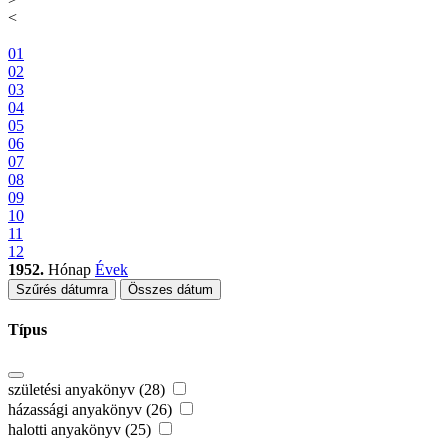
<
01
02
03
04
05
06
07
08
09
10
11
12
1952.
Hónap
Évek
Szűrés dátumra
Összes dátum
Típus
születési anyakönyv (28)
házassági anyakönyv (26)
halotti anyakönyv (25)