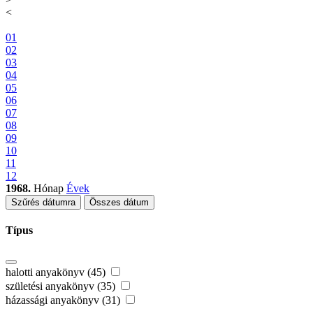
<
01
02
03
04
05
06
07
08
09
10
11
12
1968.
Hónap
Évek
Szűrés dátumra
Összes dátum
Típus
halotti anyakönyv (45)
születési anyakönyv (35)
házassági anyakönyv (31)