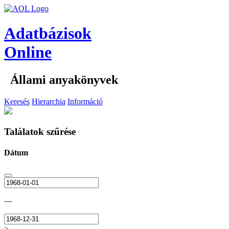
Adatbázisok
Online
Állami anyakönyvek
Keresés
Hierarchia
Információ
Találatok szűrése
Dátum
—
>