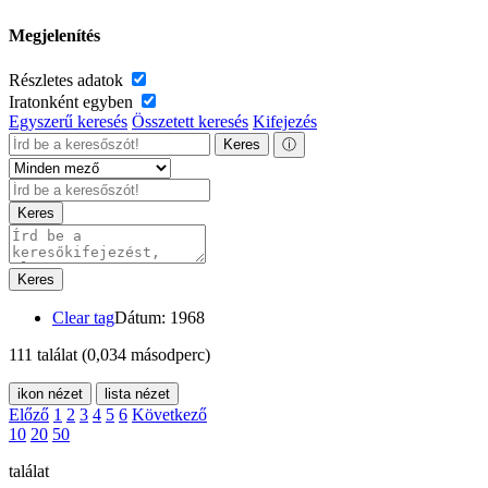
Megjelenítés
Részletes adatok
Iratonként egyben
Egyszerű keresés
Összetett keresés
Kifejezés
Keres
ⓘ
Keres
Keres
Clear tag
Dátum: 1968
111 találat
(0,034 másodperc)
ikon nézet
lista nézet
Előző
1
2
3
4
5
6
Következő
10
20
50
találat