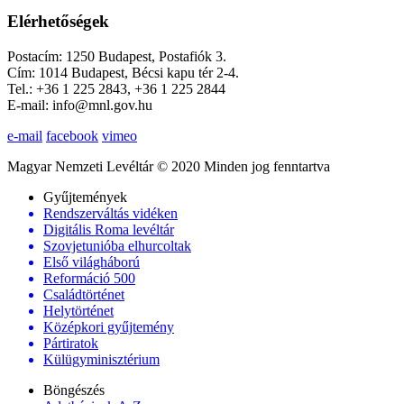
Elérhetőségek
Postacím: 1250 Budapest, Postafiók 3.
Cím: 1014 Budapest, Bécsi kapu tér 2-4.
Tel.: +36 1 225 2843, +36 1 225 2844
E-mail: info@mnl.gov.hu
e-mail
facebook
vimeo
Magyar Nemzeti Levéltár © 2020 Minden jog fenntartva
Gyűjtemények
Rendszerváltás vidéken
Digitális Roma levéltár
Szovjetunióba elhurcoltak
Első világháború
Reformáció 500
Családtörténet
Helytörténet
Középkori gyűjtemény
Pártiratok
Külügyminisztérium
Böngészés