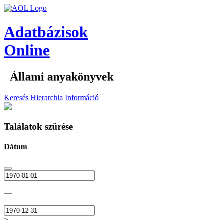
Adatbázisok
Online
Állami anyakönyvek
Keresés
Hierarchia
Információ
Találatok szűrése
Dátum
—
>