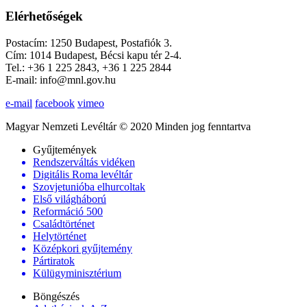
Elérhetőségek
Postacím: 1250 Budapest, Postafiók 3.
Cím: 1014 Budapest, Bécsi kapu tér 2-4.
Tel.: +36 1 225 2843, +36 1 225 2844
E-mail: info@mnl.gov.hu
e-mail
facebook
vimeo
Magyar Nemzeti Levéltár © 2020 Minden jog fenntartva
Gyűjtemények
Rendszerváltás vidéken
Digitális Roma levéltár
Szovjetunióba elhurcoltak
Első világháború
Reformáció 500
Családtörténet
Helytörténet
Középkori gyűjtemény
Pártiratok
Külügyminisztérium
Böngészés