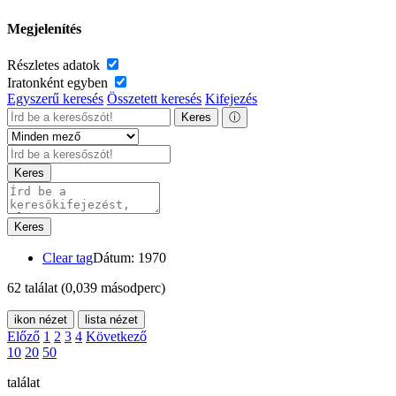
Megjelenítés
Részletes adatok
Iratonként egyben
Egyszerű keresés
Összetett keresés
Kifejezés
Keres
ⓘ
Keres
Keres
Clear tag
Dátum: 1970
62 találat
(0,039 másodperc)
ikon nézet
lista nézet
Előző
1
2
3
4
Következő
10
20
50
találat