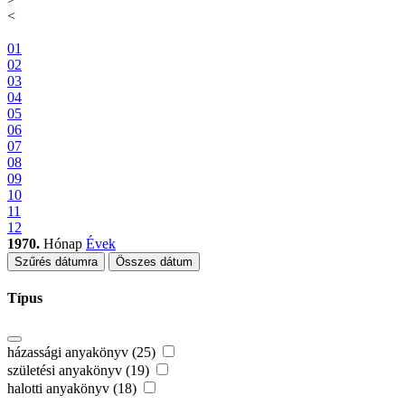
<
01
02
03
04
05
06
07
08
09
10
11
12
1970.
Hónap
Évek
Szűrés dátumra
Összes dátum
Típus
házassági anyakönyv (25)
születési anyakönyv (19)
halotti anyakönyv (18)