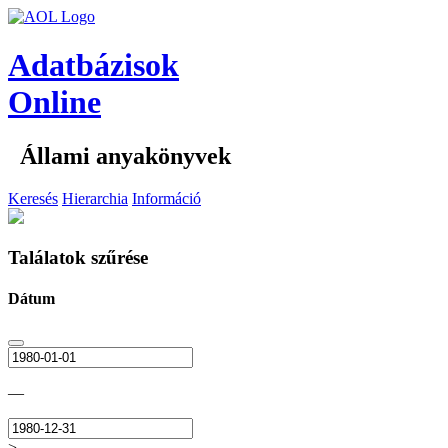
Adatbázisok
Online
Állami anyakönyvek
Keresés
Hierarchia
Információ
Találatok szűrése
Dátum
—
>