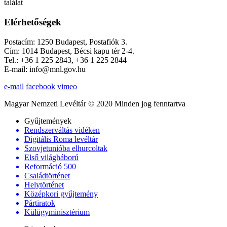
találat
Elérhetőségek
Postacím: 1250 Budapest, Postafiók 3.
Cím: 1014 Budapest, Bécsi kapu tér 2-4.
Tel.: +36 1 225 2843, +36 1 225 2844
E-mail: info@mnl.gov.hu
e-mail
facebook
vimeo
Magyar Nemzeti Levéltár © 2020 Minden jog fenntartva
Gyűjtemények
Rendszerváltás vidéken
Digitális Roma levéltár
Szovjetunióba elhurcoltak
Első világháború
Reformáció 500
Családtörténet
Helytörténet
Középkori gyűjtemény
Pártiratok
Külügyminisztérium