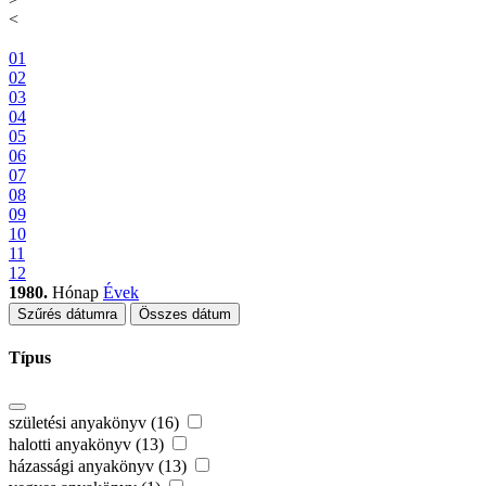
<
01
02
03
04
05
06
07
08
09
10
11
12
1980.
Hónap
Évek
Szűrés dátumra
Összes dátum
Típus
születési anyakönyv (16)
halotti anyakönyv (13)
házassági anyakönyv (13)