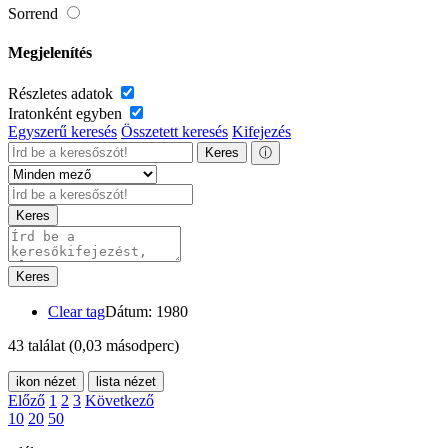
Sorrend
Megjelenítés
Részletes adatok
Iratonként egyben
Egyszerű keresés
Összetett keresés
Kifejezés
Keres
ⓘ
Keres
Keres
Clear tag
Dátum: 1980
43 találat
(0,03 másodperc)
ikon nézet
lista nézet
Előző
1
2
3
Következő
10
20
50