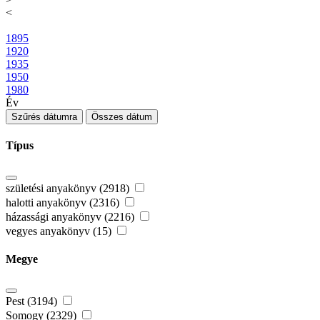
<
1895
1920
1935
1950
1980
Év
Szűrés dátumra
Összes dátum
Típus
születési anyakönyv (2918)
halotti anyakönyv (2316)
házassági anyakönyv (2216)
vegyes anyakönyv (15)
Megye
Pest (3194)
Somogy (2329)