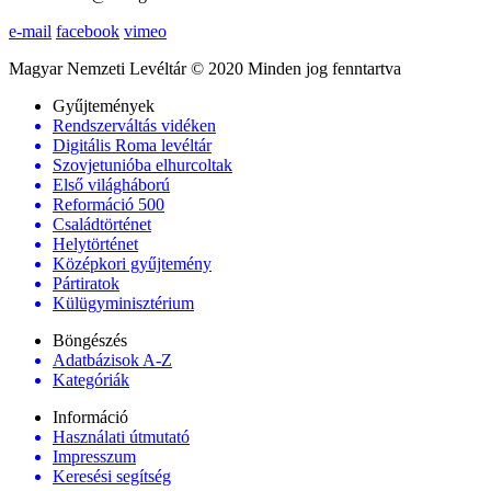
e-mail
facebook
vimeo
Magyar Nemzeti Levéltár © 2020 Minden jog fenntartva
Gyűjtemények
Rendszerváltás vidéken
Digitális Roma levéltár
Szovjetunióba elhurcoltak
Első világháború
Reformáció 500
Családtörténet
Helytörténet
Középkori gyűjtemény
Pártiratok
Külügyminisztérium
Böngészés
Adatbázisok A-Z
Kategóriák
Információ
Használati útmutató
Impresszum
Keresési segítség