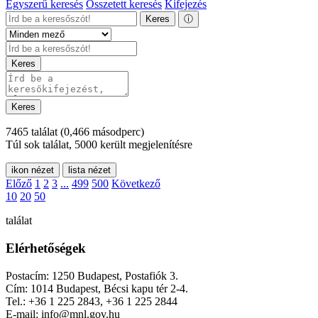
Egyszerű keresés
Összetett keresés
Kifejezés
Keres
ⓘ
Keres
Keres
7465 találat
(0,466 másodperc)
Túl sok találat, 5000 került megjelenítésre
ikon nézet
lista nézet
Előző
1
2
3
...
499
500
Következő
10
20
50
találat
Elérhetőségek
Postacím: 1250 Budapest, Postafiók 3.
Cím: 1014 Budapest, Bécsi kapu tér 2-4.
Tel.: +36 1 225 2843, +36 1 225 2844
E-mail: info@mnl.gov.hu