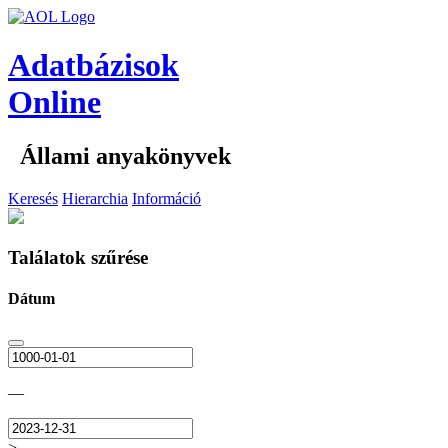
Adatbázisok
Online
Állami anyakönyvek
Keresés
Hierarchia
Információ
Találatok szűrése
Dátum
—
>