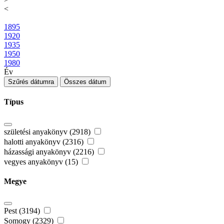
<
1895
1920
1935
1950
1980
Év
Szűrés dátumra
Összes dátum
Típus
születési anyakönyv (2918)
halotti anyakönyv (2316)
házassági anyakönyv (2216)
vegyes anyakönyv (15)
Megye
Pest (3194)
Somogy (2329)