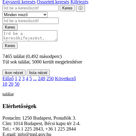
Egyszerű keresés
Összetett keresés
Kifejezés
Keres
ⓘ
Keres
Keres
7465 találat
(0,492 másodperc)
Túl sok találat, 5000 került megjelenítésre
ikon nézet
lista nézet
Előző
1
2
3
4
5
...
249
250
Következő
10
20
50
találat
Elérhetőségek
Postacím: 1250 Budapest, Postafiók 3.
Cím: 1014 Budapest, Bécsi kapu tér 2-4.
Tel.: +36 1 225 2843, +36 1 225 2844
E-mail: info@mnl.gov.hu