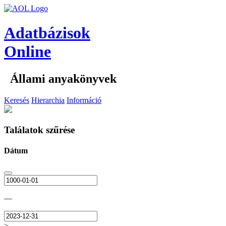
Adatbázisok
Online
Állami anyakönyvek
Keresés
Hierarchia
Információ
Találatok szűrése
Dátum
—
>