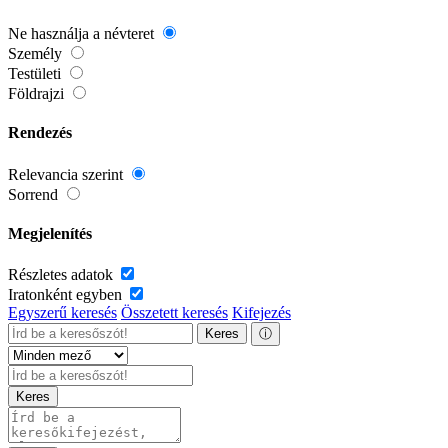
Ne használja a névteret
Személy
Testületi
Földrajzi
Rendezés
Relevancia szerint
Sorrend
Megjelenítés
Részletes adatok
Iratonként egyben
Egyszerű keresés
Összetett keresés
Kifejezés
Keres
ⓘ
Keres