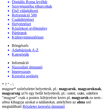
Digitális Roma levéltár
Szovjetunióba elhurcoltak
Első világháború
Reformáció 500
Családtörténet
Helytörténet
Középkori gyűjtemény
Pártiratok
Külügyminisztérium
Böngészés
Adatbázisok A-Z
Kategóriák
Információ
Használati útmutató
Impresszum
Keresési segítség
*
?
"
-
\
magyar
*
szórészletet helyettesít, pl.:
magyarok
,
magyaroknak
,
magyarság
sz
?
n
egy betűt helyettesít, pl.: sz
e
nt, sz
á
n, sz
í
nben
"
magyar
"
csak a pontos kifejezésre keres pl.
magyarok
-ra nem
-
alma
kihagyja azokat a találatokat, amelyben az
alma
szó
megtalálható
Részletes keresési útmutató