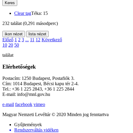
Keres
Clear tag
Téka: 15
232 találat
(0,291 másodperc)
ikon nézet
lista nézet
Előző
1
2
3
...
11
12
Következő
10
20
50
találat
Elérhetőségek
Postacím: 1250 Budapest, Postafiók 3.
Cím: 1014 Budapest, Bécsi kapu tér 2-4.
Tel.: +36 1 225 2843, +36 1 225 2844
E-mail: info@mnl.gov.hu
e-mail
facebook
vimeo
Magyar Nemzeti Levéltár © 2020 Minden jog fenntartva
Gyűjtemények
Rendszerváltás vidéken