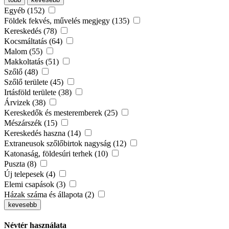
Egyéb (152)
Földek fekvés, művelés megjegy (135)
Kereskedés (78)
Kocsmáltatás (64)
Malom (55)
Makkoltatás (51)
Szőlő (48)
Szőlő területe (45)
Irtásföld területe (38)
Árvizek (38)
Kereskedők és mesteremberek (25)
Mészárszék (15)
Kereskedés haszna (14)
Extraneusok szőlőbirtok nagyság (12)
Katonaság, földesúri terhek (10)
Puszta (8)
Új telepesek (4)
Elemi csapások (3)
Házak száma és állapota (2)
kevesebb
Névtér használata