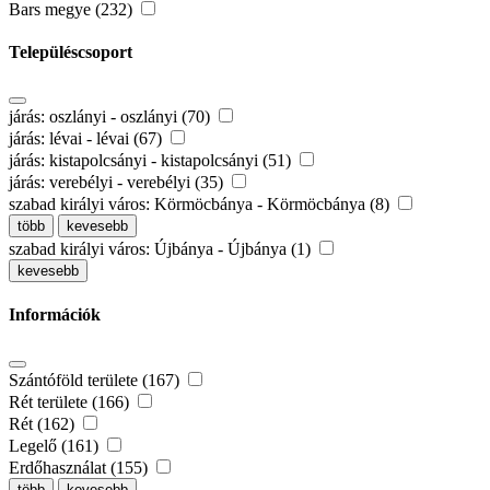
Bars megye (232)
Településcsoport
járás: oszlányi - oszlányi (70)
járás: lévai - lévai (67)
járás: kistapolcsányi - kistapolcsányi (51)
járás: verebélyi - verebélyi (35)
szabad királyi város: Körmöcbánya - Körmöcbánya (8)
több
kevesebb
szabad királyi város: Újbánya - Újbánya (1)
kevesebb
Információk
Szántóföld területe (167)
Rét területe (166)
Rét (162)
Legelő (161)
Erdőhasználat (155)
több
kevesebb