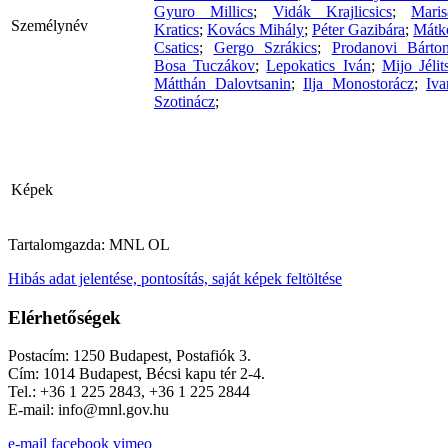
Gyuro Millics
;
Vidák Krajlicsics
;
Maris
Személynév
Kratics
;
Kovács Mihály
;
Péter Gazibára
;
Mátk
Csatics
;
Gergo Szrákics
;
Prodanovi Bárto
Bosa Tuczákov
;
Lepokatics Iván
;
Mijo Jélit
Mátthán Dalovtsanin
;
Ilja Monostorácz
;
Iva
Szotinácz
;
Képek
Tartalomgazda:
MNL OL
Hibás adat jelentése, pontosítás, saját képek feltöltése
Elérhetőségek
Postacím: 1250 Budapest, Postafiók 3.
Cím: 1014 Budapest, Bécsi kapu tér 2-4.
Tel.: +36 1 225 2843, +36 1 225 2844
E-mail: info@mnl.gov.hu
e-mail
facebook
vimeo