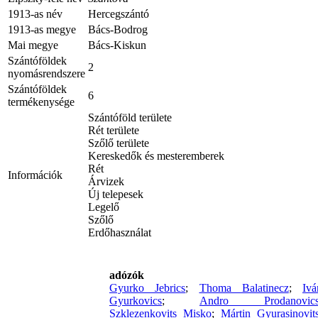
1913-as név
Hercegszántó
1913-as megye
Bács-Bodrog
Mai megye
Bács-Kiskun
Szántóföldek
2
nyomásrendszere
Szántóföldek
6
termékenysége
Szántóföld területe
Rét területe
Szőlő területe
Kereskedők és mesteremberek
Rét
Információk
Árvizek
Új telepesek
Legelő
Szőlő
Erdőhasználat
adózók
Gyurko Jebrics
;
Thoma Balatinecz
;
Ivá
Gyurkovics
;
Andro Prodanovic
Szklezenkovits Misko
;
Mártin Gyurasinovit