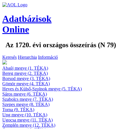
Adatbázisok
Online
Az 1720. évi országos összeírás (N 79)
Keresés
Hierarchia
Információ
Abaúj megye (1. TÉKA)
Bereg megye (2. TÉKA)
Borsod megye (3. TÉKA)
Gömör megye (4. TÉKA)
Heves és Külső-Szolnok megye (5. TÉKA)
Sáros megye (6. TÉKA)
Szabolcs megye (7. TÉKA)
Szepes megye (8. TÉKA)
Torna (9. TÉKA)
Ung megye (10. TÉKA)
Ugocsa megye (11. TÉKA)
Zemplén megye (12. TÉKA)