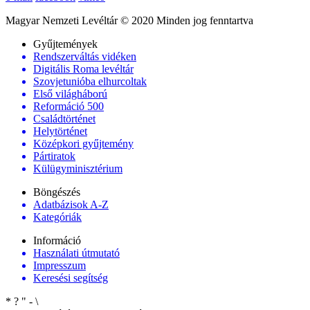
Magyar Nemzeti Levéltár © 2020 Minden jog fenntartva
Gyűjtemények
Rendszerváltás vidéken
Digitális Roma levéltár
Szovjetunióba elhurcoltak
Első világháború
Reformáció 500
Családtörténet
Helytörténet
Középkori gyűjtemény
Pártiratok
Külügyminisztérium
Böngészés
Adatbázisok A-Z
Kategóriák
Információ
Használati útmutató
Impresszum
Keresési segítség
*
?
"
-
\