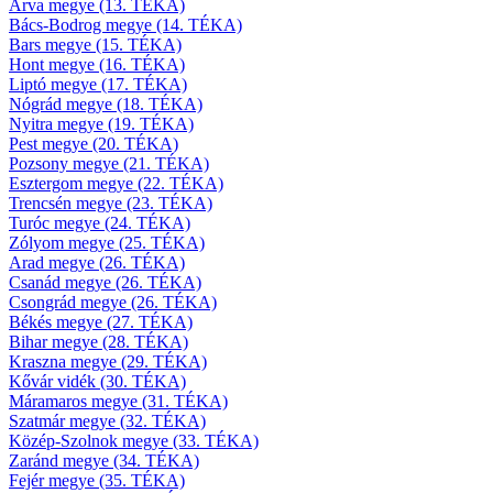
Árva megye (13. TÉKA)
Bács-Bodrog megye (14. TÉKA)
Bars megye (15. TÉKA)
Hont megye (16. TÉKA)
Liptó megye (17. TÉKA)
Nógrád megye (18. TÉKA)
Nyitra megye (19. TÉKA)
Pest megye (20. TÉKA)
Pozsony megye (21. TÉKA)
Esztergom megye (22. TÉKA)
Trencsén megye (23. TÉKA)
Turóc megye (24. TÉKA)
Zólyom megye (25. TÉKA)
Arad megye (26. TÉKA)
Csanád megye (26. TÉKA)
Csongrád megye (26. TÉKA)
Békés megye (27. TÉKA)
Bihar megye (28. TÉKA)
Kraszna megye (29. TÉKA)
Kővár vidék (30. TÉKA)
Máramaros megye (31. TÉKA)
Szatmár megye (32. TÉKA)
Közép-Szolnok megye (33. TÉKA)
Zaránd megye (34. TÉKA)
Fejér megye (35. TÉKA)