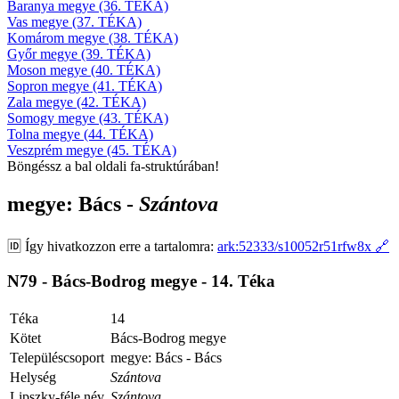
Baranya megye (36. TÉKA)
Vas megye (37. TÉKA)
Komárom megye (38. TÉKA)
Győr megye (39. TÉKA)
Moson megye (40. TÉKA)
Sopron megye (41. TÉKA)
Zala megye (42. TÉKA)
Somogy megye (43. TÉKA)
Tolna megye (44. TÉKA)
Veszprém megye (45. TÉKA)
Böngéssz a bal oldali fa-struktúrában!
megye: Bács -
Szántova
🆔
Így hivatkozzon erre a tartalomra:
ark:52333/s10052r51rfw8x
🔗
N79 - Bács-Bodrog megye - 14. Téka
Téka
14
Kötet
Bács-Bodrog megye
Településcsoport
megye: Bács - Bács
Helység
Szántova
Lipszky-féle név
Szántova