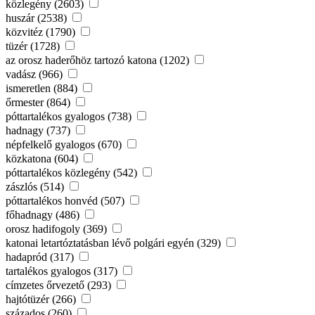
közlegény (2603)
huszár (2538)
közvitéz (1790)
tüzér (1728)
az orosz haderőhöz tartozó katona (1202)
vadász (966)
ismeretlen (884)
őrmester (864)
póttartalékos gyalogos (738)
hadnagy (737)
népfelkelő gyalogos (670)
közkatona (604)
póttartalékos közlegény (542)
zászlós (514)
póttartalékos honvéd (507)
főhadnagy (486)
orosz hadifogoly (369)
katonai letartóztatásban lévő polgári egyén (329)
hadapród (317)
tartalékos gyalogos (317)
címzetes őrvezető (293)
hajtótüzér (266)
százados (260)