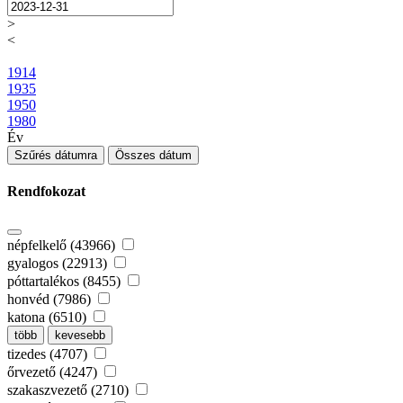
>
<
1914
1935
1950
1980
Év
Szűrés dátumra
Összes dátum
Rendfokozat
népfelkelő (43966)
gyalogos (22913)
póttartalékos (8455)
honvéd (7986)
katona (6510)
több
kevesebb
tizedes (4707)
őrvezető (4247)
szakaszvezető (2710)