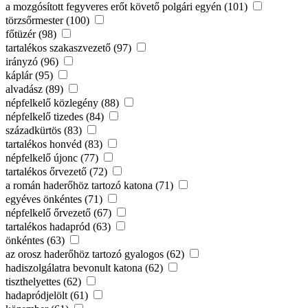
a mozgósított fegyveres erőt követő polgári egyén (101)
törzsőrmester (100)
főtüzér (98)
tartalékos szakaszvezető (97)
irányzó (96)
káplár (95)
alvadász (89)
népfelkelő közlegény (88)
népfelkelő tizedes (84)
századkürtös (83)
tartalékos honvéd (83)
népfelkelő újonc (77)
tartalékos őrvezető (72)
a román haderőhöz tartozó katona (71)
egyéves önkéntes (71)
népfelkelő őrvezető (67)
tartalékos hadapród (63)
önkéntes (63)
az orosz haderőhöz tartozó gyalogos (62)
hadiszolgálatra bevonult katona (62)
tiszthelyettes (62)
hadapródjelölt (61)