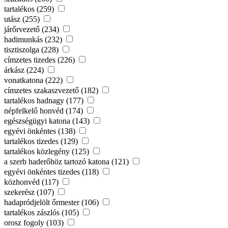
tartalékos (259)
utász (255)
járőrvezető (234)
hadimunkás (232)
tisztiszolga (228)
címzetes tizedes (226)
árkász (224)
vonatkatona (222)
címzetes szakaszvezető (182)
tartalékos hadnagy (177)
népfelkelő honvéd (174)
egészségügyi katona (143)
egyévi önkéntes (138)
tartalékos tizedes (129)
tartalékos közlegény (125)
a szerb haderőhöz tartozó katona (121)
egyévi önkéntes tizedes (118)
közhonvéd (117)
szekerész (107)
hadapródjelölt őrmester (106)
tartalékos zászlós (105)
orosz fogoly (103)