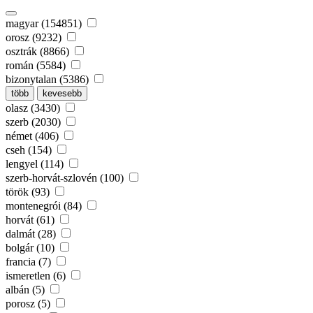
magyar (154851)
orosz (9232)
osztrák (8866)
román (5584)
bizonytalan (5386)
több
kevesebb
olasz (3430)
szerb (2030)
német (406)
cseh (154)
lengyel (114)
szerb-horvát-szlovén (100)
török (93)
montenegrói (84)
horvát (61)
dalmát (28)
bolgár (10)
francia (7)
ismeretlen (6)
albán (5)
porosz (5)