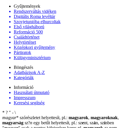
Gyűjtemények
Rendszerváltás vidéken
Digitális Roma levéltár
Szovjetunióba elhurcoltak
Első világháború
Reformáció 500
Családtörténet
Helytörténet
Középkori gyűjtemény
Pártiratok
Külügyminisztérium
Böngészés
Adatbázisok A-Z
Kategóriák
Információ
Használati útmutató
Impresszum
Keresési segítség
*
?
"
-
\
magyar
*
szórészletet helyettesít, pl.:
magyarok
,
magyaroknak
,
magyarság
sz
?
n
egy betűt helyettesít, pl.: sz
e
nt, sz
á
n, sz
í
nben
"
magyar
"
csak a pontos kifejezésre keres pl.
magyarok
-ra nem
-