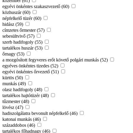
közember (61)
egyévi önkéntes szakaszvezető (60)
közhuszár (60)
népfelkelő tüzér (60)
hidász (59)
címzetes őrmester (57)
sebesültvivő (57)
szerb hadifogoly (55)
tartalékos huszár (53)
őrnagy (53)
a mozgósított fegyveres erőt követő polgári munkás (52)
egyéves önkéntes tizedes (52)
egyévi önkéntes őrvezető (51)
kürtös (50)
munkás (49)
olasz hadifogoly (48)
tartalékos hajtótüzér (48)
tűzmester (48)
lövész (47)
hadiszolgálatra bevonult népfelkelő (46)
katonai munkás (46)
századdobos (46)
tartalékos főhadnagy (46)