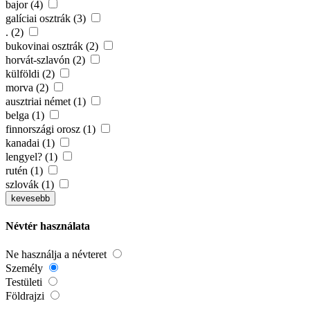
bajor (4)
galíciai osztrák (3)
. (2)
bukovinai osztrák (2)
horvát-szlavón (2)
külföldi (2)
morva (2)
ausztriai német (1)
belga (1)
finnországi orosz (1)
kanadai (1)
lengyel? (1)
rutén (1)
szlovák (1)
kevesebb
Névtér használata
Ne használja a névteret
Személy
Testületi
Földrajzi