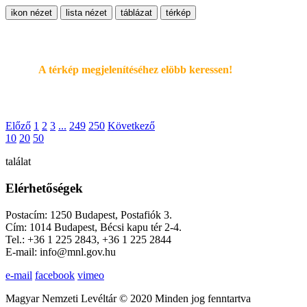
ikon nézet
lista nézet
táblázat
térkép
A térkép megjelenítéséhez elöbb keressen!
Előző
1
2
3
...
249
250
Következő
10
20
50
találat
Elérhetőségek
Postacím: 1250 Budapest, Postafiók 3.
Cím: 1014 Budapest, Bécsi kapu tér 2-4.
Tel.: +36 1 225 2843, +36 1 225 2844
E-mail: info@mnl.gov.hu
e-mail
facebook
vimeo
Magyar Nemzeti Levéltár © 2020 Minden jog fenntartva