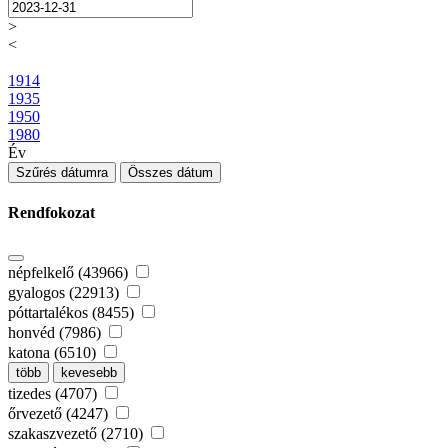
>
<
1914
1935
1950
1980
Év
Szűrés dátumra
Összes dátum
Rendfokozat
népfelkelő (43966)
gyalogos (22913)
póttartalékos (8455)
honvéd (7986)
katona (6510)
több
kevesebb
tizedes (4707)
őrvezető (4247)
szakaszvezető (2710)