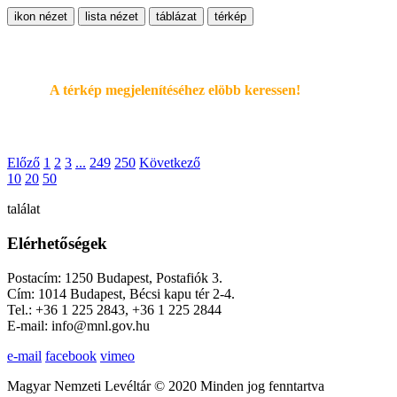
ikon nézet
lista nézet
táblázat
térkép
A térkép megjelenítéséhez elöbb keressen!
Előző
1
2
3
...
249
250
Következő
10
20
50
találat
Elérhetőségek
Postacím: 1250 Budapest, Postafiók 3.
Cím: 1014 Budapest, Bécsi kapu tér 2-4.
Tel.: +36 1 225 2843, +36 1 225 2844
E-mail: info@mnl.gov.hu
e-mail
facebook
vimeo
Magyar Nemzeti Levéltár © 2020 Minden jog fenntartva