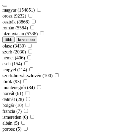
magyar (154851)
orosz (9232)
osztrák (8866)
román (5584)
bizonytalan (5386)
több
kevesebb
olasz (3430)
szerb (2030)
német (406)
cseh (154)
lengyel (114)
szerb-horvát-szlovén (100)
török (93)
montenegrói (84)
horvát (61)
dalmát (28)
bolgár (10)
francia (7)
ismeretlen (6)
albán (5)
porosz (5)