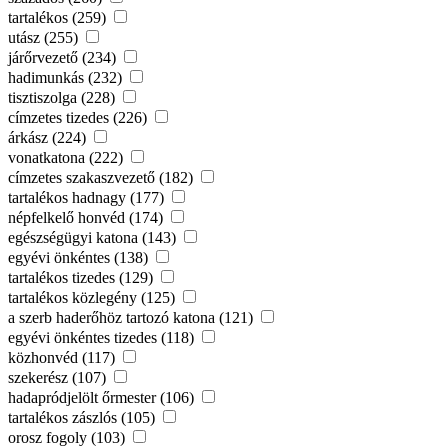
tartalékos (259)
utász (255)
járőrvezető (234)
hadimunkás (232)
tisztiszolga (228)
címzetes tizedes (226)
árkász (224)
vonatkatona (222)
címzetes szakaszvezető (182)
tartalékos hadnagy (177)
népfelkelő honvéd (174)
egészségügyi katona (143)
egyévi önkéntes (138)
tartalékos tizedes (129)
tartalékos közlegény (125)
a szerb haderőhöz tartozó katona (121)
egyévi önkéntes tizedes (118)
közhonvéd (117)
szekerész (107)
hadapródjelölt őrmester (106)
tartalékos zászlós (105)
orosz fogoly (103)