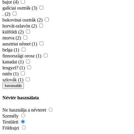
bajor (4)
galíciai osztrák (3)
. (2)
bukovinai osztrák (2)
horvát-szlavón (2)
külföldi (2)
morva (2)
ausztriai német (1)
belga (1)
finnországi orosz (1)
kanadai (1)
lengyel? (1)
rutén (1)
szlovák (1)
kevesebb
Névtér használata
Ne használja a névteret
Személy
Testületi
Földrajzi