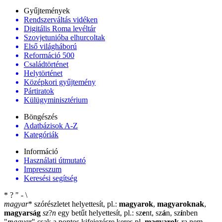
Gyűjtemények
Rendszerváltás vidéken
Digitális Roma levéltár
Szovjetunióba elhurcoltak
Első világháború
Reformáció 500
Családtörténet
Helytörténet
Középkori gyűjtemény
Pártiratok
Külügyminisztérium
Böngészés
Adatbázisok A-Z
Kategóriák
Információ
Használati útmutató
Impresszum
Keresési segítség
*
?
"
-
\
magyar
*
szórészletet helyettesít, pl.:
magyarok
,
magyaroknak
,
magyarság
sz
?
n
egy betűt helyettesít, pl.: sz
e
nt, sz
á
n, sz
í
nben
"
magyar
"
csak a pontos kifejezésre keres pl.
magyarok
-ra nem
-