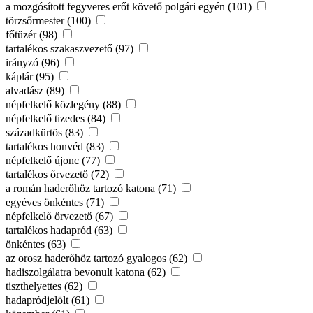
a mozgósított fegyveres erőt követő polgári egyén (101)
törzsőrmester (100)
főtüzér (98)
tartalékos szakaszvezető (97)
irányzó (96)
káplár (95)
alvadász (89)
népfelkelő közlegény (88)
népfelkelő tizedes (84)
századkürtös (83)
tartalékos honvéd (83)
népfelkelő újonc (77)
tartalékos őrvezető (72)
a román haderőhöz tartozó katona (71)
egyéves önkéntes (71)
népfelkelő őrvezető (67)
tartalékos hadapród (63)
önkéntes (63)
az orosz haderőhöz tartozó gyalogos (62)
hadiszolgálatra bevonult katona (62)
tiszthelyettes (62)
hadapródjelölt (61)