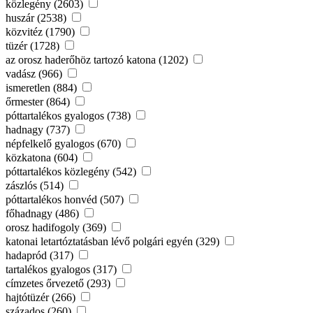
közlegény (2603)
huszár (2538)
közvitéz (1790)
tüzér (1728)
az orosz haderőhöz tartozó katona (1202)
vadász (966)
ismeretlen (884)
őrmester (864)
póttartalékos gyalogos (738)
hadnagy (737)
népfelkelő gyalogos (670)
közkatona (604)
póttartalékos közlegény (542)
zászlós (514)
póttartalékos honvéd (507)
főhadnagy (486)
orosz hadifogoly (369)
katonai letartóztatásban lévő polgári egyén (329)
hadapród (317)
tartalékos gyalogos (317)
címzetes őrvezető (293)
hajtótüzér (266)
százados (260)