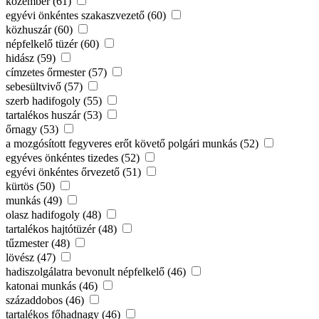
közember (61)
egyévi önkéntes szakaszvezető (60)
közhuszár (60)
népfelkelő tüzér (60)
hidász (59)
címzetes őrmester (57)
sebesültvivő (57)
szerb hadifogoly (55)
tartalékos huszár (53)
őrnagy (53)
a mozgósított fegyveres erőt követő polgári munkás (52)
egyéves önkéntes tizedes (52)
egyévi önkéntes őrvezető (51)
kürtös (50)
munkás (49)
olasz hadifogoly (48)
tartalékos hajtótüzér (48)
tűzmester (48)
lövész (47)
hadiszolgálatra bevonult népfelkelő (46)
katonai munkás (46)
századdobos (46)
tartalékos főhadnagy (46)