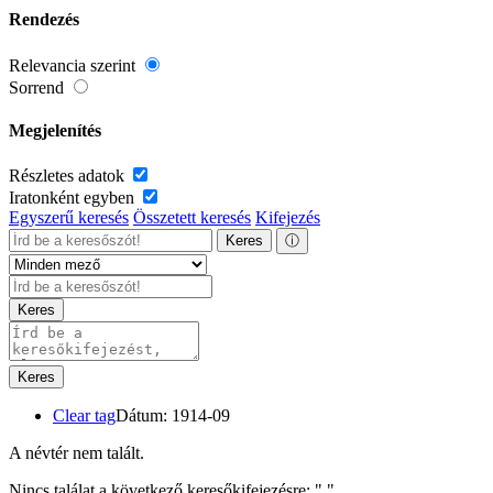
Rendezés
Relevancia szerint
Sorrend
Megjelenítés
Részletes adatok
Iratonként egyben
Egyszerű keresés
Összetett keresés
Kifejezés
Keres
ⓘ
Keres
Keres
Clear tag
Dátum: 1914-09
A névtér nem talált.
Nincs találat a következő keresőkifejezésre: "
"