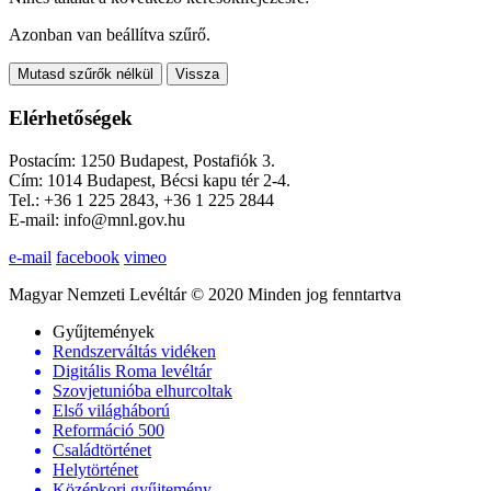
Azonban van beállítva szűrő.
Mutasd szűrők nélkül
Vissza
Elérhetőségek
Postacím: 1250 Budapest, Postafiók 3.
Cím: 1014 Budapest, Bécsi kapu tér 2-4.
Tel.: +36 1 225 2843, +36 1 225 2844
E-mail: info@mnl.gov.hu
e-mail
facebook
vimeo
Magyar Nemzeti Levéltár © 2020 Minden jog fenntartva
Gyűjtemények
Rendszerváltás vidéken
Digitális Roma levéltár
Szovjetunióba elhurcoltak
Első világháború
Reformáció 500
Családtörténet
Helytörténet
Középkori gyűjtemény