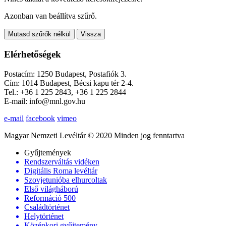
Azonban van beállítva szűrő.
Mutasd szűrők nélkül
Vissza
Elérhetőségek
Postacím: 1250 Budapest, Postafiók 3.
Cím: 1014 Budapest, Bécsi kapu tér 2-4.
Tel.: +36 1 225 2843, +36 1 225 2844
E-mail: info@mnl.gov.hu
e-mail
facebook
vimeo
Magyar Nemzeti Levéltár © 2020 Minden jog fenntartva
Gyűjtemények
Rendszerváltás vidéken
Digitális Roma levéltár
Szovjetunióba elhurcoltak
Első világháború
Reformáció 500
Családtörténet
Helytörténet
Középkori gyűjtemény