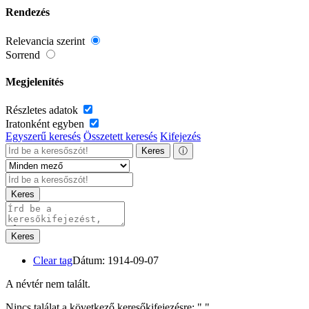
Rendezés
Relevancia szerint
Sorrend
Megjelenítés
Részletes adatok
Iratonként egyben
Egyszerű keresés
Összetett keresés
Kifejezés
Keres
ⓘ
Keres
Keres
Clear tag
Dátum: 1914-09-07
A névtér nem talált.
Nincs találat a következő keresőkifejezésre: "
"