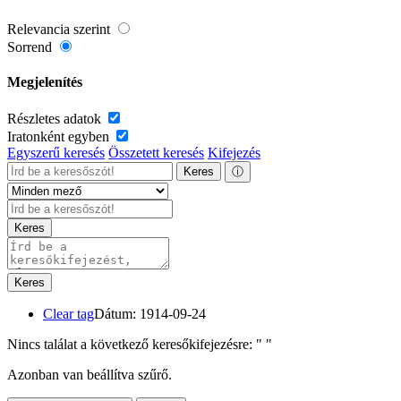
Relevancia szerint
Sorrend
Megjelenítés
Részletes adatok
Iratonként egyben
Egyszerű keresés
Összetett keresés
Kifejezés
Keres
ⓘ
Keres
Keres
Clear tag
Dátum: 1914-09-24
Nincs találat a következő keresőkifejezésre: "
"
Azonban van beállítva szűrő.