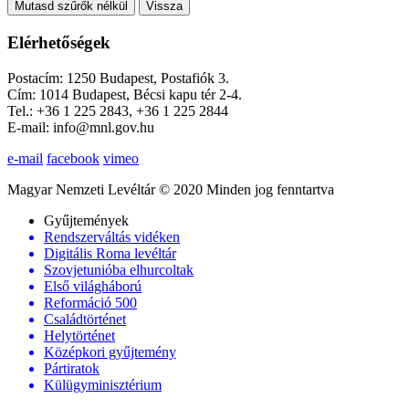
Mutasd szűrők nélkül
Vissza
Elérhetőségek
Postacím: 1250 Budapest, Postafiók 3.
Cím: 1014 Budapest, Bécsi kapu tér 2-4.
Tel.: +36 1 225 2843, +36 1 225 2844
E-mail: info@mnl.gov.hu
e-mail
facebook
vimeo
Magyar Nemzeti Levéltár © 2020 Minden jog fenntartva
Gyűjtemények
Rendszerváltás vidéken
Digitális Roma levéltár
Szovjetunióba elhurcoltak
Első világháború
Reformáció 500
Családtörténet
Helytörténet
Középkori gyűjtemény
Pártiratok
Külügyminisztérium