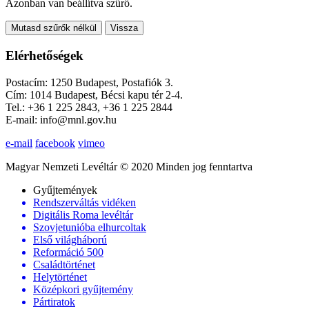
Azonban van beállítva szűrő.
Mutasd szűrők nélkül
Vissza
Elérhetőségek
Postacím: 1250 Budapest, Postafiók 3.
Cím: 1014 Budapest, Bécsi kapu tér 2-4.
Tel.: +36 1 225 2843, +36 1 225 2844
E-mail: info@mnl.gov.hu
e-mail
facebook
vimeo
Magyar Nemzeti Levéltár © 2020 Minden jog fenntartva
Gyűjtemények
Rendszerváltás vidéken
Digitális Roma levéltár
Szovjetunióba elhurcoltak
Első világháború
Reformáció 500
Családtörténet
Helytörténet
Középkori gyűjtemény
Pártiratok