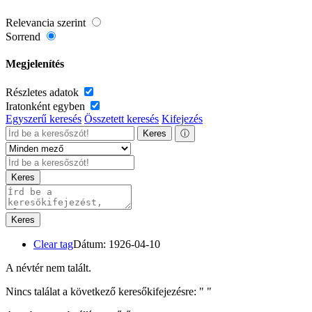
Relevancia szerint
Sorrend
Megjelenítés
Részletes adatok
Iratonként egyben
Egyszerű keresés
Összetett keresés
Kifejezés
Keres
ⓘ
Keres
Keres
Clear tag
Dátum: 1926-04-10
A névtér nem talált.
Nincs találat a következő keresőkifejezésre: "
"