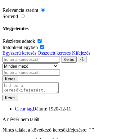
Relevancia szerint
Sorrend
Megjelenítés
Részletes adatok
Iratonként egyben
Egyszerű keresés
Összetett keresés
Kifejezés
Keres
ⓘ
Keres
Keres
Clear tag
Dátum: 1920-12-11
A névtér nem talált.
Nincs találat a következő keresőkifejezésre: "
"