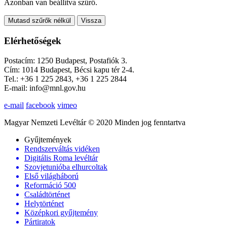
Azonban van beállítva szűrő.
Mutasd szűrők nélkül
Vissza
Elérhetőségek
Postacím: 1250 Budapest, Postafiók 3.
Cím: 1014 Budapest, Bécsi kapu tér 2-4.
Tel.: +36 1 225 2843, +36 1 225 2844
E-mail: info@mnl.gov.hu
e-mail
facebook
vimeo
Magyar Nemzeti Levéltár © 2020 Minden jog fenntartva
Gyűjtemények
Rendszerváltás vidéken
Digitális Roma levéltár
Szovjetunióba elhurcoltak
Első világháború
Reformáció 500
Családtörténet
Helytörténet
Középkori gyűjtemény
Pártiratok