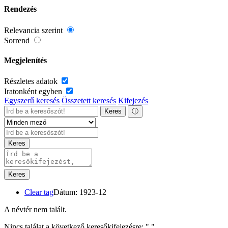
Rendezés
Relevancia szerint
Sorrend
Megjelenítés
Részletes adatok
Iratonként egyben
Egyszerű keresés
Összetett keresés
Kifejezés
Keres
ⓘ
Keres
Keres
Clear tag
Dátum: 1923-12
A névtér nem talált.
Nincs találat a következő keresőkifejezésre: "
"