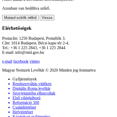
Azonban van beállítva szűrő.
Mutasd szűrők nélkül
Vissza
Elérhetőségek
Postacím: 1250 Budapest, Postafiók 3.
Cím: 1014 Budapest, Bécsi kapu tér 2-4.
Tel.: +36 1 225 2843, +36 1 225 2844
E-mail: info@mnl.gov.hu
e-mail
facebook
vimeo
Magyar Nemzeti Levéltár © 2020 Minden jog fenntartva
Gyűjtemények
Rendszerváltás vidéken
Digitális Roma levéltár
Szovjetunióba elhurcoltak
Első világháború
Reformáció 500
Családtörténet
Helytörténet
Középkori gyűjtemény