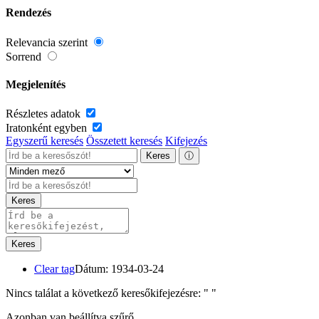
Rendezés
Relevancia szerint
Sorrend
Megjelenítés
Részletes adatok
Iratonként egyben
Egyszerű keresés
Összetett keresés
Kifejezés
Keres
ⓘ
Keres
Keres
Clear tag
Dátum: 1934-03-24
Nincs találat a következő keresőkifejezésre: "
"
Azonban van beállítva szűrő.