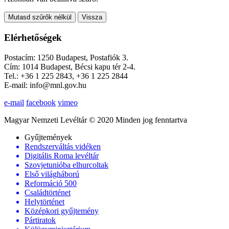
Mutasd szűrők nélkül
Vissza
Elérhetőségek
Postacím: 1250 Budapest, Postafiók 3.
Cím: 1014 Budapest, Bécsi kapu tér 2-4.
Tel.: +36 1 225 2843, +36 1 225 2844
E-mail: info@mnl.gov.hu
e-mail
facebook
vimeo
Magyar Nemzeti Levéltár © 2020 Minden jog fenntartva
Gyűjtemények
Rendszerváltás vidéken
Digitális Roma levéltár
Szovjetunióba elhurcoltak
Első világháború
Reformáció 500
Családtörténet
Helytörténet
Középkori gyűjtemény
Pártiratok