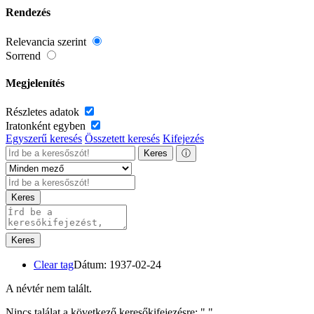
Rendezés
Relevancia szerint
Sorrend
Megjelenítés
Részletes adatok
Iratonként egyben
Egyszerű keresés
Összetett keresés
Kifejezés
Keres
ⓘ
Keres
Keres
Clear tag
Dátum: 1937-02-24
A névtér nem talált.
Nincs találat a következő keresőkifejezésre: "
"