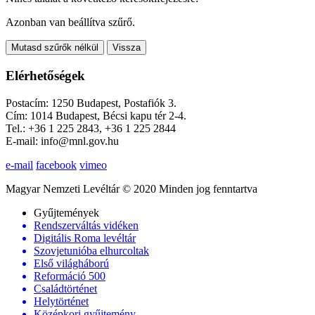
Azonban van beállítva szűrő.
Mutasd szűrők nélkül
Vissza
Elérhetőségek
Postacím: 1250 Budapest, Postafiók 3.
Cím: 1014 Budapest, Bécsi kapu tér 2-4.
Tel.: +36 1 225 2843, +36 1 225 2844
E-mail: info@mnl.gov.hu
e-mail
facebook
vimeo
Magyar Nemzeti Levéltár © 2020 Minden jog fenntartva
Gyűjtemények
Rendszerváltás vidéken
Digitális Roma levéltár
Szovjetunióba elhurcoltak
Első világháború
Reformáció 500
Családtörténet
Helytörténet
Középkori gyűjtemény