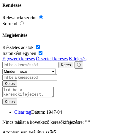
Rendezés
Relevancia szerint
Sorrend
Megjelenítés
Részletes adatok
Iratonként egyben
Egyszerű keresés
Összetett keresés
Kifejezés
Keres
ⓘ
Keres
Keres
Clear tag
Dátum: 1947-04
Nincs találat a következő keresőkifejezésre: "
"
Azonban van beállítva szűrő.