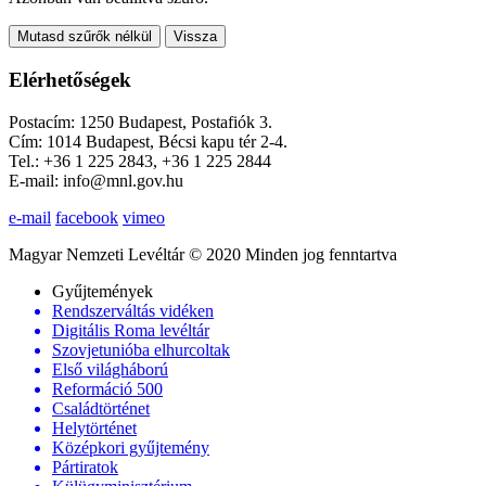
Mutasd szűrők nélkül
Vissza
Elérhetőségek
Postacím: 1250 Budapest, Postafiók 3.
Cím: 1014 Budapest, Bécsi kapu tér 2-4.
Tel.: +36 1 225 2843, +36 1 225 2844
E-mail: info@mnl.gov.hu
e-mail
facebook
vimeo
Magyar Nemzeti Levéltár © 2020 Minden jog fenntartva
Gyűjtemények
Rendszerváltás vidéken
Digitális Roma levéltár
Szovjetunióba elhurcoltak
Első világháború
Reformáció 500
Családtörténet
Helytörténet
Középkori gyűjtemény
Pártiratok