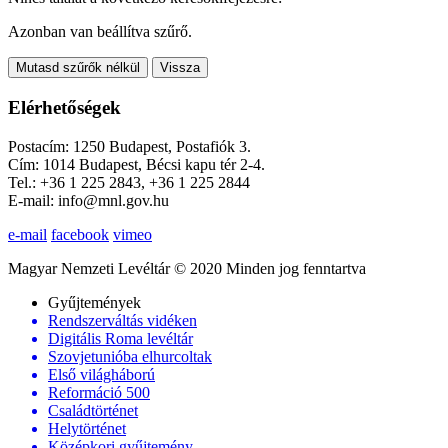
Azonban van beállítva szűrő.
Mutasd szűrők nélkül
Vissza
Elérhetőségek
Postacím: 1250 Budapest, Postafiók 3.
Cím: 1014 Budapest, Bécsi kapu tér 2-4.
Tel.: +36 1 225 2843, +36 1 225 2844
E-mail: info@mnl.gov.hu
e-mail
facebook
vimeo
Magyar Nemzeti Levéltár © 2020 Minden jog fenntartva
Gyűjtemények
Rendszerváltás vidéken
Digitális Roma levéltár
Szovjetunióba elhurcoltak
Első világháború
Reformáció 500
Családtörténet
Helytörténet
Középkori gyűjtemény