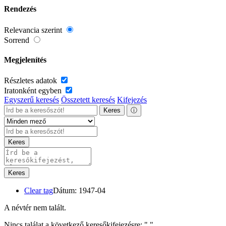
Rendezés
Relevancia szerint
Sorrend
Megjelenítés
Részletes adatok
Iratonként egyben
Egyszerű keresés
Összetett keresés
Kifejezés
Keres
ⓘ
Keres
Keres
Clear tag
Dátum: 1947-04
A névtér nem talált.
Nincs találat a következő keresőkifejezésre: "
"