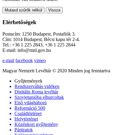
Mutasd szűrők nélkül
Vissza
Elérhetőségek
Postacím: 1250 Budapest, Postafiók 3.
Cím: 1014 Budapest, Bécsi kapu tér 2-4.
Tel.: +36 1 225 2843, +36 1 225 2844
E-mail: info@mnl.gov.hu
e-mail
facebook
vimeo
Magyar Nemzeti Levéltár © 2020 Minden jog fenntartva
Gyűjtemények
Rendszerváltás vidéken
Digitális Roma levéltár
Szovjetunióba elhurcoltak
Első világháború
Reformáció 500
Családtörténet
Helytörténet
Középkori gyűjtemény
Pártiratok