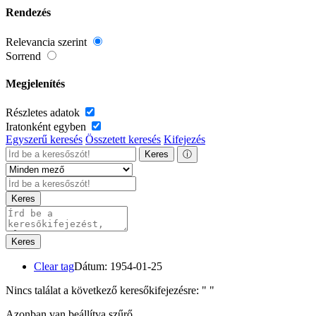
Rendezés
Relevancia szerint
Sorrend
Megjelenítés
Részletes adatok
Iratonként egyben
Egyszerű keresés
Összetett keresés
Kifejezés
Keres
ⓘ
Keres
Keres
Clear tag
Dátum: 1954-01-25
Nincs találat a következő keresőkifejezésre: "
"
Azonban van beállítva szűrő.