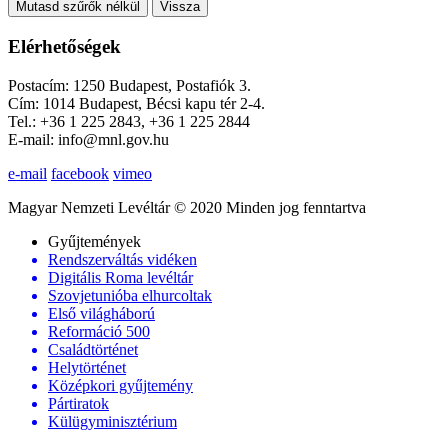
Mutasd szűrők nélkül
Vissza
Elérhetőségek
Postacím: 1250 Budapest, Postafiók 3.
Cím: 1014 Budapest, Bécsi kapu tér 2-4.
Tel.: +36 1 225 2843, +36 1 225 2844
E-mail: info@mnl.gov.hu
e-mail
facebook
vimeo
Magyar Nemzeti Levéltár © 2020 Minden jog fenntartva
Gyűjtemények
Rendszerváltás vidéken
Digitális Roma levéltár
Szovjetunióba elhurcoltak
Első világháború
Reformáció 500
Családtörténet
Helytörténet
Középkori gyűjtemény
Pártiratok
Külügyminisztérium