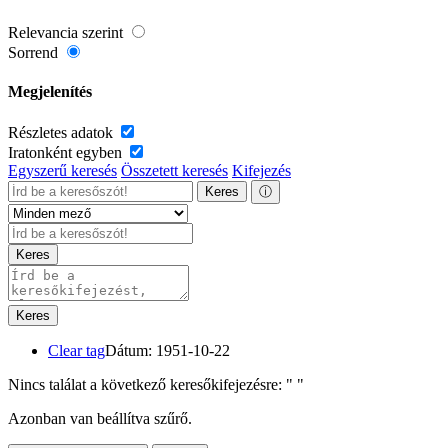
Relevancia szerint
Sorrend
Megjelenítés
Részletes adatok
Iratonként egyben
Egyszerű keresés
Összetett keresés
Kifejezés
Keres
ⓘ
Keres
Keres
Clear tag
Dátum: 1951-10-22
Nincs találat a következő keresőkifejezésre: "
"
Azonban van beállítva szűrő.