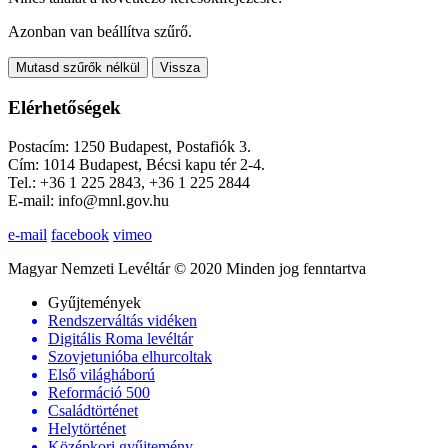
Azonban van beállítva szűrő.
Mutasd szűrők nélkül
Vissza
Elérhetőségek
Postacím: 1250 Budapest, Postafiók 3.
Cím: 1014 Budapest, Bécsi kapu tér 2-4.
Tel.: +36 1 225 2843, +36 1 225 2844
E-mail: info@mnl.gov.hu
e-mail
facebook
vimeo
Magyar Nemzeti Levéltár © 2020 Minden jog fenntartva
Gyűjtemények
Rendszerváltás vidéken
Digitális Roma levéltár
Szovjetunióba elhurcoltak
Első világháború
Reformáció 500
Családtörténet
Helytörténet
Középkori gyűjtemény