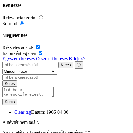
Rendezés
Relevancia szerint
Sorrend
Megjelenítés
Részletes adatok
Iratonként egyben
Egyszerű keresés
Összetett keresés
Kifejezés
Keres
ⓘ
Keres
Keres
Clear tag
Dátum: 1966-04-30
A névtér nem talált.
Nincs találat a következő keresőkifejezésre: "
"