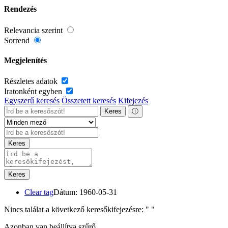
Rendezés
Relevancia szerint
Sorrend
Megjelenítés
Részletes adatok
Iratonként egyben
Egyszerű keresés
Összetett keresés
Kifejezés
Keres
ⓘ
Keres
Keres
Clear tag
Dátum: 1960-05-31
Nincs találat a következő keresőkifejezésre: "
"
Azonban van beállítva szűrő.