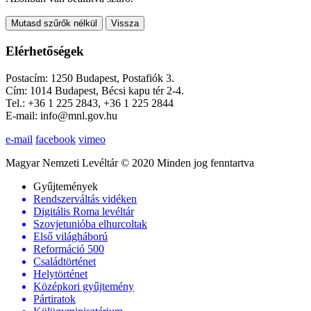
Mutasd szűrők nélkül
Vissza
Elérhetőségek
Postacím: 1250 Budapest, Postafiók 3.
Cím: 1014 Budapest, Bécsi kapu tér 2-4.
Tel.: +36 1 225 2843, +36 1 225 2844
E-mail: info@mnl.gov.hu
e-mail
facebook
vimeo
Magyar Nemzeti Levéltár © 2020 Minden jog fenntartva
Gyűjtemények
Rendszerváltás vidéken
Digitális Roma levéltár
Szovjetunióba elhurcoltak
Első világháború
Reformáció 500
Családtörténet
Helytörténet
Középkori gyűjtemény
Pártiratok