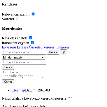
Rendezés
Relevancia szerint
Sorrend
Megjelenítés
Részletes adatok
Iratonként egyben
Egyszerű keresés
Összetett keresés
Kifejezés
Keres
ⓘ
Keres
Keres
Clear tag
Dátum: 1961-03
Nincs találat a következő keresőkifejezésre: "
"
Azonban van beállítva szűrő.