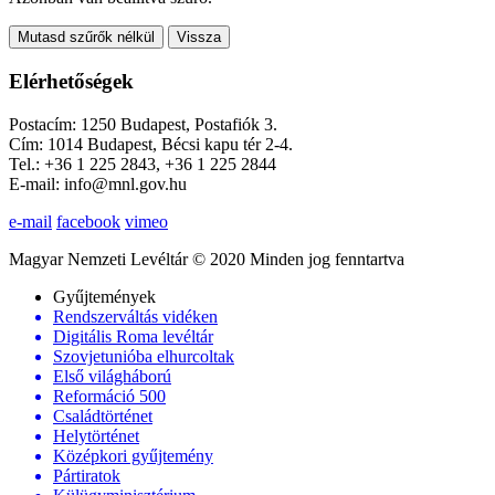
Mutasd szűrők nélkül
Vissza
Elérhetőségek
Postacím: 1250 Budapest, Postafiók 3.
Cím: 1014 Budapest, Bécsi kapu tér 2-4.
Tel.: +36 1 225 2843, +36 1 225 2844
E-mail: info@mnl.gov.hu
e-mail
facebook
vimeo
Magyar Nemzeti Levéltár © 2020 Minden jog fenntartva
Gyűjtemények
Rendszerváltás vidéken
Digitális Roma levéltár
Szovjetunióba elhurcoltak
Első világháború
Reformáció 500
Családtörténet
Helytörténet
Középkori gyűjtemény
Pártiratok