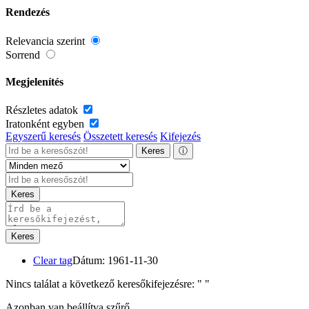
Rendezés
Relevancia szerint
Sorrend
Megjelenítés
Részletes adatok
Iratonként egyben
Egyszerű keresés
Összetett keresés
Kifejezés
Keres
ⓘ
Keres
Keres
Clear tag
Dátum: 1961-11-30
Nincs találat a következő keresőkifejezésre: "
"
Azonban van beállítva szűrő.