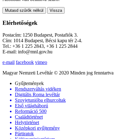
Mutasd szűrők nélkül
Vissza
Elérhetőségek
Postacím: 1250 Budapest, Postafiók 3.
Cím: 1014 Budapest, Bécsi kapu tér 2-4.
Tel.: +36 1 225 2843, +36 1 225 2844
E-mail: info@mnl.gov.hu
e-mail
facebook
vimeo
Magyar Nemzeti Levéltár © 2020 Minden jog fenntartva
Gyűjtemények
Rendszerváltás vidéken
Digitális Roma levéltár
Szovjetunióba elhurcoltak
Első világháború
Reformáció 500
Családtörténet
Helytörténet
Középkori gyűjtemény
Pártiratok