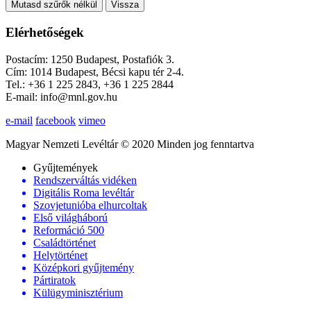
Mutasd szűrők nélkül
Vissza
Elérhetőségek
Postacím: 1250 Budapest, Postafiók 3.
Cím: 1014 Budapest, Bécsi kapu tér 2-4.
Tel.: +36 1 225 2843, +36 1 225 2844
E-mail: info@mnl.gov.hu
e-mail
facebook
vimeo
Magyar Nemzeti Levéltár © 2020 Minden jog fenntartva
Gyűjtemények
Rendszerváltás vidéken
Digitális Roma levéltár
Szovjetunióba elhurcoltak
Első világháború
Reformáció 500
Családtörténet
Helytörténet
Középkori gyűjtemény
Pártiratok
Külügyminisztérium