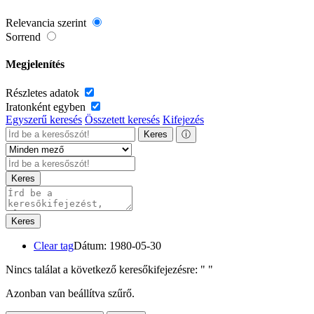
Relevancia szerint
Sorrend
Megjelenítés
Részletes adatok
Iratonként egyben
Egyszerű keresés
Összetett keresés
Kifejezés
Keres
ⓘ
Keres
Keres
Clear tag
Dátum: 1980-05-30
Nincs találat a következő keresőkifejezésre: "
"
Azonban van beállítva szűrő.