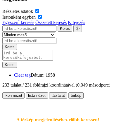
Részletes adatok
Iratonként egyben
Egyszerű keresés
Összetett keresés
Kifejezés
Keres
ⓘ
Keres
Keres
Clear tag
Dátum: 1958
233 találat / 231 földrajzi koordinátával
(0,049 másodperc)
ikon nézet
lista nézet
táblázat
térkép
A térkép megjelenítéséhez elöbb keressen!