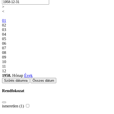
>
<
01
02
03
04
05
06
07
08
09
10
11
12
1958.
Hónap
Évek
Szűrés dátumra
Összes dátum
Rendfokozat
ismeretlen (1)