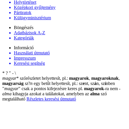
Helytörténet
Középkori gyűjtemény
Pártiratok
Külügyminisztérium
Böngészés
Adatbázisok A-Z
Kategóriák
Információ
Használati útmutató
Impresszum
Keresési segítség
*
?
"
-
\
magyar
*
szórészletet helyettesít, pl.:
magyarok
,
magyaroknak
,
magyarság
sz
?
n
egy betűt helyettesít, pl.: sz
e
nt, sz
á
n, sz
í
nben
"
magyar
"
csak a pontos kifejezésre keres pl.
magyarok
-ra nem
-
alma
kihagyja azokat a találatokat, amelyben az
alma
szó
megtalálható
Részletes keresési útmutató