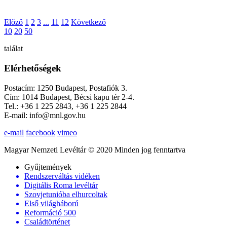
Előző
1
2
3
...
11
12
Következő
10
20
50
találat
Elérhetőségek
Postacím: 1250 Budapest, Postafiók 3.
Cím: 1014 Budapest, Bécsi kapu tér 2-4.
Tel.: +36 1 225 2843, +36 1 225 2844
E-mail: info@mnl.gov.hu
e-mail
facebook
vimeo
Magyar Nemzeti Levéltár © 2020 Minden jog fenntartva
Gyűjtemények
Rendszerváltás vidéken
Digitális Roma levéltár
Szovjetunióba elhurcoltak
Első világháború
Reformáció 500
Családtörténet