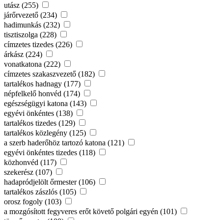
utász (255)
járőrvezető (234)
hadimunkás (232)
tisztiszolga (228)
címzetes tizedes (226)
árkász (224)
vonatkatona (222)
címzetes szakaszvezető (182)
tartalékos hadnagy (177)
népfelkelő honvéd (174)
egészségügyi katona (143)
egyévi önkéntes (138)
tartalékos tizedes (129)
tartalékos közlegény (125)
a szerb haderőhöz tartozó katona (121)
egyévi önkéntes tizedes (118)
közhonvéd (117)
szekerész (107)
hadapródjelölt őrmester (106)
tartalékos zászlós (105)
orosz fogoly (103)
a mozgósított fegyveres erőt követő polgári egyén (101)