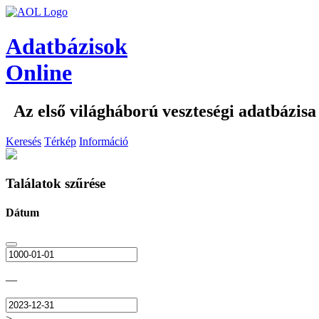
Adatbázisok
Online
Az első világháború veszteségi adatbázisa
Keresés
Térkép
Információ
Találatok szűrése
Dátum
—
>