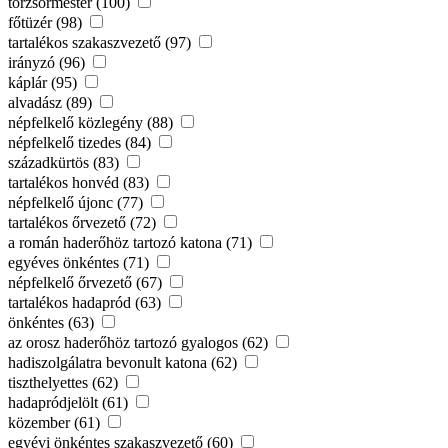
törzsőrmester (100)
főtüzér (98)
tartalékos szakaszvezető (97)
irányzó (96)
káplár (95)
alvadász (89)
népfelkelő közlegény (88)
népfelkelő tizedes (84)
századkürtös (83)
tartalékos honvéd (83)
népfelkelő újonc (77)
tartalékos őrvezető (72)
a román haderőhöz tartozó katona (71)
egyéves önkéntes (71)
népfelkelő őrvezető (67)
tartalékos hadapród (63)
önkéntes (63)
az orosz haderőhöz tartozó gyalogos (62)
hadiszolgálatra bevonult katona (62)
tiszthelyettes (62)
hadapródjelölt (61)
közember (61)
egyévi önkéntes szakaszvezető (60)