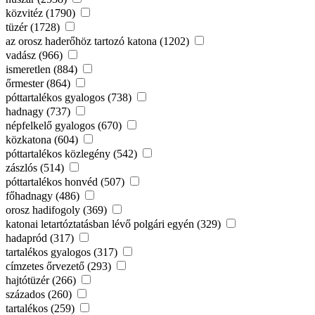
közvitéz (1790)
tüzér (1728)
az orosz haderőhöz tartozó katona (1202)
vadász (966)
ismeretlen (884)
őrmester (864)
póttartalékos gyalogos (738)
hadnagy (737)
népfelkelő gyalogos (670)
közkatona (604)
póttartalékos közlegény (542)
zászlós (514)
póttartalékos honvéd (507)
főhadnagy (486)
orosz hadifogoly (369)
katonai letartóztatásban lévő polgári egyén (329)
hadapród (317)
tartalékos gyalogos (317)
címzetes őrvezető (293)
hajtótüzér (266)
százados (260)
tartalékos (259)