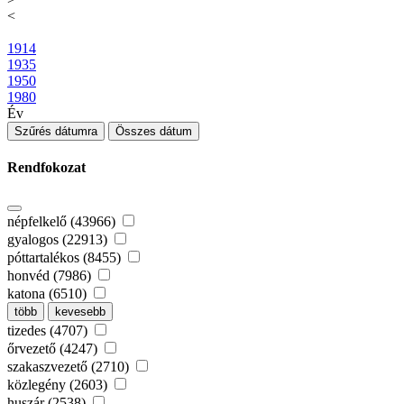
<
1914
1935
1950
1980
Év
Szűrés dátumra
Összes dátum
Rendfokozat
népfelkelő (43966)
gyalogos (22913)
póttartalékos (8455)
honvéd (7986)
katona (6510)
több
kevesebb
tizedes (4707)
őrvezető (4247)
szakaszvezető (2710)
közlegény (2603)
huszár (2538)