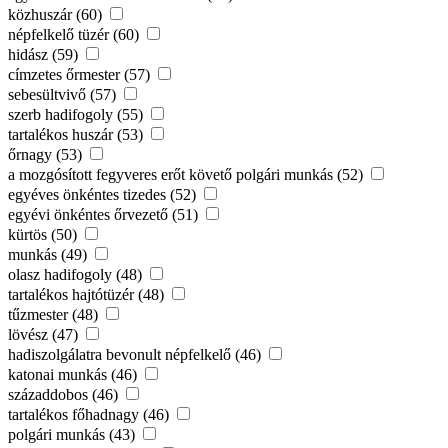
közhuszár (60)
népfelkelő tüzér (60)
hidász (59)
címzetes őrmester (57)
sebesültvivő (57)
szerb hadifogoly (55)
tartalékos huszár (53)
őrnagy (53)
a mozgósított fegyveres erőt követő polgári munkás (52)
egyéves önkéntes tizedes (52)
egyévi önkéntes őrvezető (51)
kürtös (50)
munkás (49)
olasz hadifogoly (48)
tartalékos hajtótüzér (48)
tűzmester (48)
lövész (47)
hadiszolgálatra bevonult népfelkelő (46)
katonai munkás (46)
századdobos (46)
tartalékos főhadnagy (46)
polgári munkás (43)