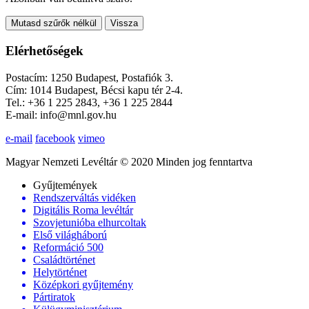
Mutasd szűrők nélkül
Vissza
Elérhetőségek
Postacím: 1250 Budapest, Postafiók 3.
Cím: 1014 Budapest, Bécsi kapu tér 2-4.
Tel.: +36 1 225 2843, +36 1 225 2844
E-mail: info@mnl.gov.hu
e-mail
facebook
vimeo
Magyar Nemzeti Levéltár © 2020 Minden jog fenntartva
Gyűjtemények
Rendszerváltás vidéken
Digitális Roma levéltár
Szovjetunióba elhurcoltak
Első világháború
Reformáció 500
Családtörténet
Helytörténet
Középkori gyűjtemény
Pártiratok