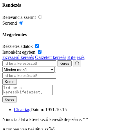
Rendezés
Relevancia szerint
Sorrend
Megjelenítés
Részletes adatok
Iratonként egyben
Egyszerű keresés
Összetett keresés
Kifejezés
Keres
ⓘ
Keres
Keres
Clear tag
Dátum: 1951-10-15
Nincs találat a következő keresőkifejezésre: "
"
Azonban van beállítva szűrő.