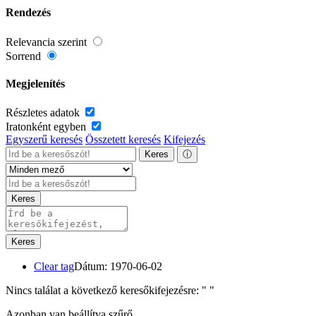
Rendezés
Relevancia szerint
Sorrend
Megjelenítés
Részletes adatok
Iratonként egyben
Egyszerű keresés
Összetett keresés
Kifejezés
Keres
ⓘ
Keres
Keres
Clear tag
Dátum: 1970-06-02
Nincs találat a következő keresőkifejezésre: "
"
Azonban van beállítva szűrő.