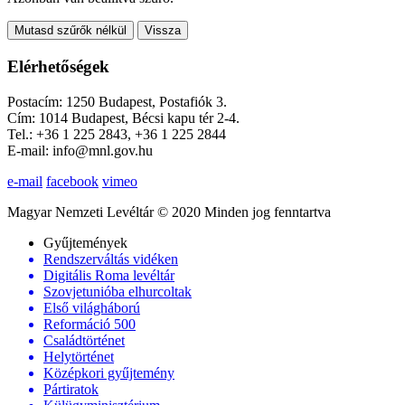
Mutasd szűrők nélkül
Vissza
Elérhetőségek
Postacím: 1250 Budapest, Postafiók 3.
Cím: 1014 Budapest, Bécsi kapu tér 2-4.
Tel.: +36 1 225 2843, +36 1 225 2844
E-mail: info@mnl.gov.hu
e-mail
facebook
vimeo
Magyar Nemzeti Levéltár © 2020 Minden jog fenntartva
Gyűjtemények
Rendszerváltás vidéken
Digitális Roma levéltár
Szovjetunióba elhurcoltak
Első világháború
Reformáció 500
Családtörténet
Helytörténet
Középkori gyűjtemény
Pártiratok