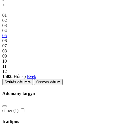
<
01
02
03
04
05
06
07
08
09
10
11
12
1502.
Hónap
Évek
Szűrés dátumra
Összes dátum
Adomány tárgya
címer (1)
Irattípus