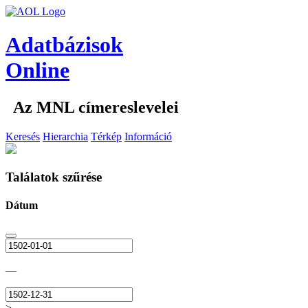
Adatbázisok
Online
Az MNL címereslevelei
Keresés
Hierarchia
Térkép
Információ
Találatok szűrése
Dátum
—
>