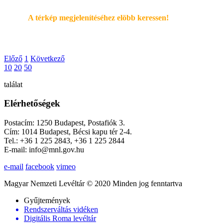
A térkép megjelenítéséhez elöbb keressen!
Előző
1
Következő
10
20
50
találat
Elérhetőségek
Postacím: 1250 Budapest, Postafiók 3.
Cím: 1014 Budapest, Bécsi kapu tér 2-4.
Tel.: +36 1 225 2843, +36 1 225 2844
E-mail: info@mnl.gov.hu
e-mail
facebook
vimeo
Magyar Nemzeti Levéltár © 2020 Minden jog fenntartva
Gyűjtemények
Rendszerváltás vidéken
Digitális Roma levéltár