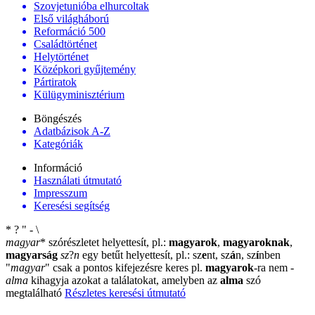
Szovjetunióba elhurcoltak
Első világháború
Reformáció 500
Családtörténet
Helytörténet
Középkori gyűjtemény
Pártiratok
Külügyminisztérium
Böngészés
Adatbázisok A-Z
Kategóriák
Információ
Használati útmutató
Impresszum
Keresési segítség
*
?
"
-
\
magyar
*
szórészletet helyettesít, pl.:
magyarok
,
magyaroknak
,
magyarság
sz
?
n
egy betűt helyettesít, pl.: sz
e
nt, sz
á
n, sz
í
nben
"
magyar
"
csak a pontos kifejezésre keres pl.
magyarok
-ra nem
-
alma
kihagyja azokat a találatokat, amelyben az
alma
szó
megtalálható
Részletes keresési útmutató