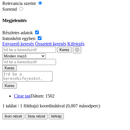
Relevancia szerint
Sorrend
Megjelenítés
Részletes adatok
Iratonként egyben
Egyszerű keresés
Összetett keresés
Kifejezés
Keres
ⓘ
Keres
Keres
Clear tag
Dátum: 1502
1 találat / 1 földrajzi koordinátával
(0,007 másodperc)
ikon nézet
lista nézet
térkép