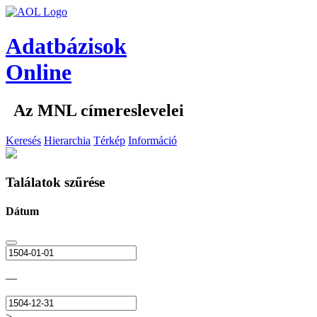
Adatbázisok
Online
Az MNL címereslevelei
Keresés
Hierarchia
Térkép
Információ
Találatok szűrése
Dátum
—
>