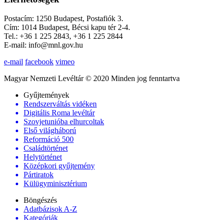
Postacím: 1250 Budapest, Postafiók 3.
Cím: 1014 Budapest, Bécsi kapu tér 2-4.
Tel.: +36 1 225 2843, +36 1 225 2844
E-mail: info@mnl.gov.hu
e-mail
facebook
vimeo
Magyar Nemzeti Levéltár © 2020 Minden jog fenntartva
Gyűjtemények
Rendszerváltás vidéken
Digitális Roma levéltár
Szovjetunióba elhurcoltak
Első világháború
Reformáció 500
Családtörténet
Helytörténet
Középkori gyűjtemény
Pártiratok
Külügyminisztérium
Böngészés
Adatbázisok A-Z
Kategóriák