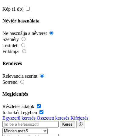
Kép (1 db)
Névtér használata
Ne használja a névteret
Személy
Testületi
Földrajzi
Rendezés
Relevancia szerint
Sorrend
Megjelenítés
Részletes adatok
Iratonként egyben
Egyszerű keresés
Összetett keresés
Kifejezés
Keres
ⓘ