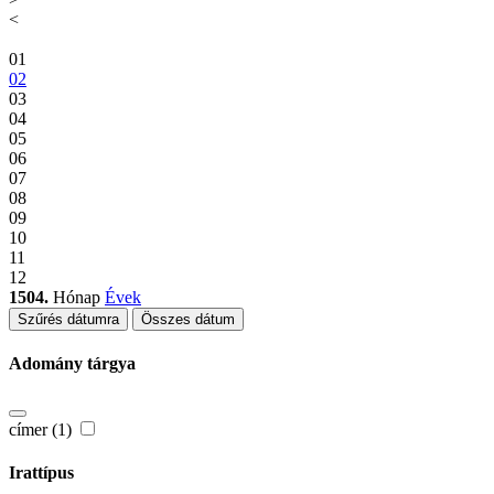
<
01
02
03
04
05
06
07
08
09
10
11
12
1504.
Hónap
Évek
Szűrés dátumra
Összes dátum
Adomány tárgya
címer (1)
Irattípus