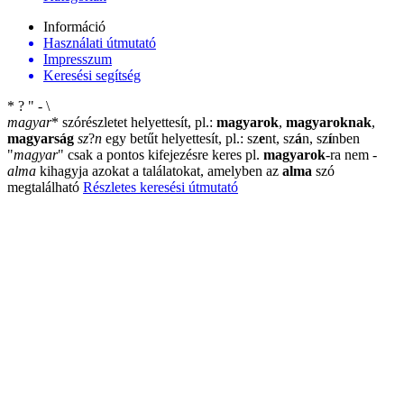
Információ
Használati útmutató
Impresszum
Keresési segítség
*
?
"
-
\
magyar
*
szórészletet helyettesít, pl.:
magyarok
,
magyaroknak
,
magyarság
sz
?
n
egy betűt helyettesít, pl.: sz
e
nt, sz
á
n, sz
í
nben
"
magyar
"
csak a pontos kifejezésre keres pl.
magyarok
-ra nem
-
alma
kihagyja azokat a találatokat, amelyben az
alma
szó
megtalálható
Részletes keresési útmutató