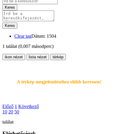
Keres
Keres
Clear tag
Dátum: 1504
1 találat
(0,007 másodperc)
ikon nézet
lista nézet
térkép
A térkép megjelenítéséhez elöbb keressen!
Előző
1
Következő
10
20
50
találat
Elérhetőségek