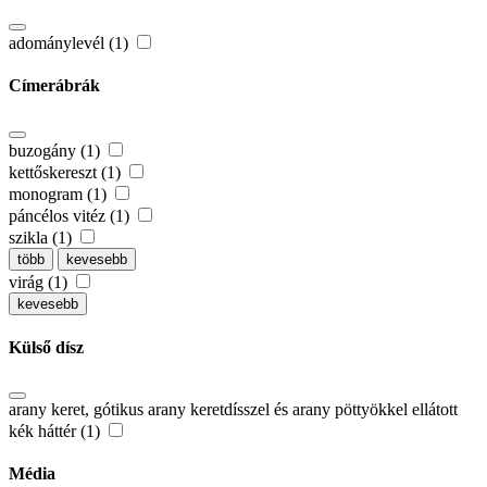
adománylevél (1)
Címerábrák
buzogány (1)
kettőskereszt (1)
monogram (1)
páncélos vitéz (1)
szikla (1)
több
kevesebb
virág (1)
kevesebb
Külső dísz
arany keret, gótikus arany keretdísszel és arany pöttyökkel ellátott
kék háttér (1)
Média