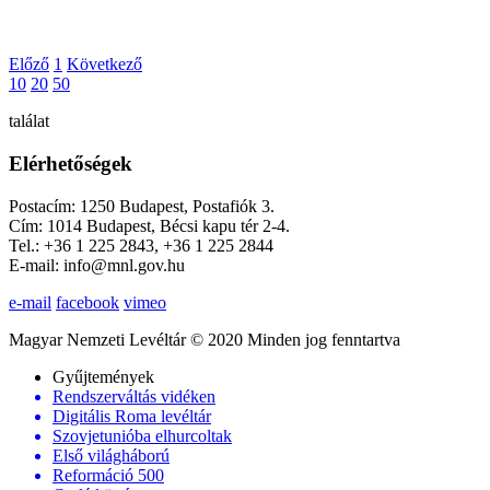
Előző
1
Következő
10
20
50
találat
Elérhetőségek
Postacím: 1250 Budapest, Postafiók 3.
Cím: 1014 Budapest, Bécsi kapu tér 2-4.
Tel.: +36 1 225 2843, +36 1 225 2844
E-mail: info@mnl.gov.hu
e-mail
facebook
vimeo
Magyar Nemzeti Levéltár © 2020 Minden jog fenntartva
Gyűjtemények
Rendszerváltás vidéken
Digitális Roma levéltár
Szovjetunióba elhurcoltak
Első világháború
Reformáció 500