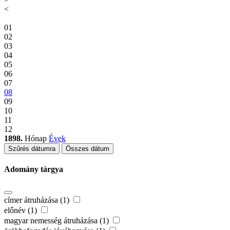
<
01
02
03
04
05
06
07
08
09
10
11
12
1898.
Hónap
Évek
Szűrés dátumra
Összes dátum
Adomány tárgya
címer átruházása (1)
előnév (1)
magyar nemesség átruházása (1)