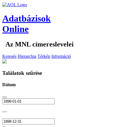
Adatbázisok
Online
Az MNL címereslevelei
Keresés
Hierarchia
Térkép
Információ
Találatok szűrése
Dátum
—
>