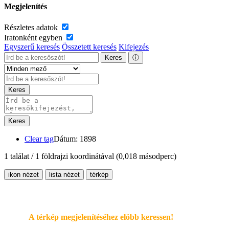
Megjelenítés
Részletes adatok
Iratonként egyben
Egyszerű keresés
Összetett keresés
Kifejezés
Keres
ⓘ
Keres
Keres
Clear tag
Dátum: 1898
1 találat / 1 földrajzi koordinátával
(0,018 másodperc)
ikon nézet
lista nézet
térkép
A térkép megjelenítéséhez elöbb keressen!