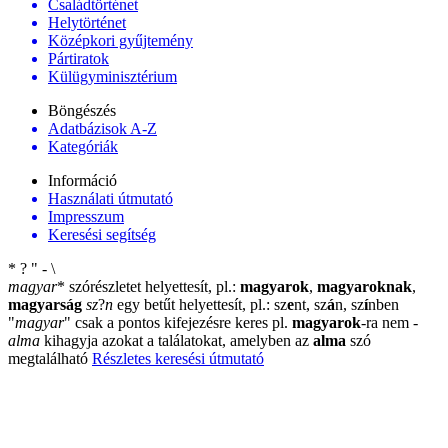
Családtörténet
Helytörténet
Középkori gyűjtemény
Pártiratok
Külügyminisztérium
Böngészés
Adatbázisok A-Z
Kategóriák
Információ
Használati útmutató
Impresszum
Keresési segítség
*
?
"
-
\
magyar
*
szórészletet helyettesít, pl.:
magyarok
,
magyaroknak
,
magyarság
sz
?
n
egy betűt helyettesít, pl.: sz
e
nt, sz
á
n, sz
í
nben
"
magyar
"
csak a pontos kifejezésre keres pl.
magyarok
-ra nem
-
alma
kihagyja azokat a találatokat, amelyben az
alma
szó
megtalálható
Részletes keresési útmutató